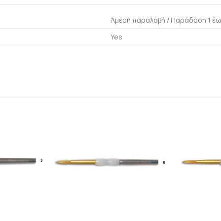
Άμεση παραλαβή / Παράδoση 1 έω
Yes