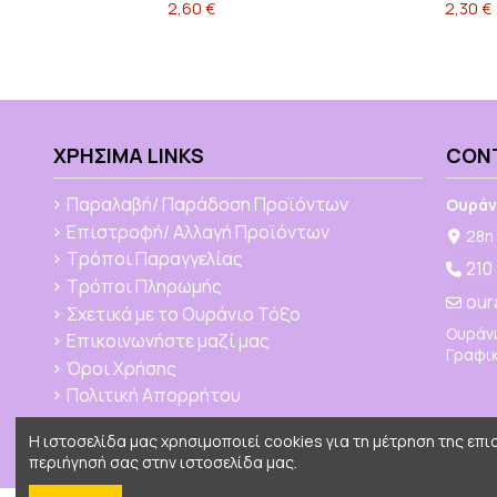
2,60 €
2,30 €
ΧΡΉΣΙΜΑ LINKS
CON
Παραλαβή/ Παράδοση Προϊόντων
Ουράν
Επιστροφή/ Αλλαγή Προϊόντων
28η 
Τρόποι Παραγγελίας
210
Τρόποι Πληρωμής
our
Σχετικά με το Ουράνιο Τόξο
Ουράνι
Επικοινωνήστε μαζί μας
Γραφικ
Όροι Χρήσης
Πολιτική Απορρήτου
Η ιστοσελίδα μας χρησιμοποιεί cookies για τη μέτρηση της επ
περιήγησή σας στην ιστοσελίδα μας.