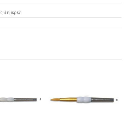
ς 3 ημέρες