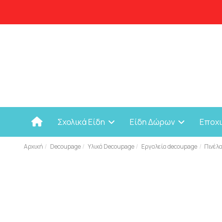
Σχολικά Είδη
Είδη Δώρων
Εποχ
Αρχική
Decoupage
Υλικά Decoupage
Εργαλεία decoupage
Πινέλ