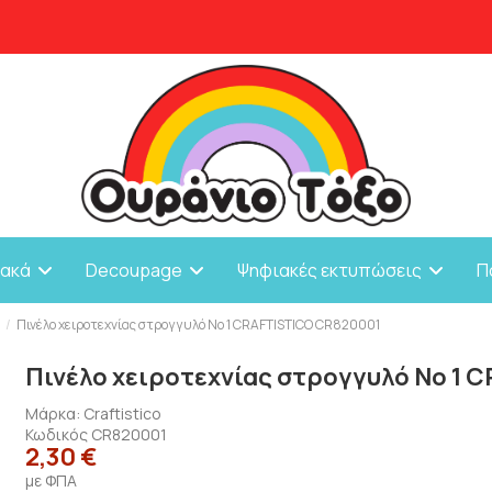
ιακά
Decoupage
Ψηφιακές εκτυπώσεις
Π
α
Πινέλο χειροτεχνίας στρογγυλό Νο 1 CRAFTISTICO CR820001
Πινέλο χειροτεχνίας στρογγυλό Νο 1 
Μάρκα:
Craftistico
Κωδικός
CR820001
2,30 €
με ΦΠΑ