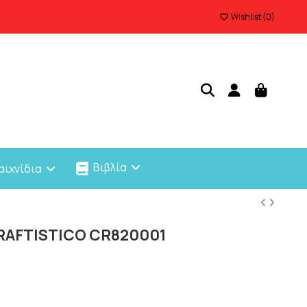
Wishlist (
0
)
Βιβλία
αιχνίδια
CRAFTISTICO CR820001