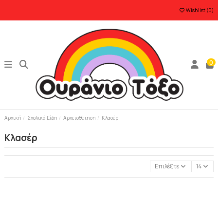
Wishlist (
0
)
0
Αρχική
Σχολικά Είδη
Αρχειοθέτηση
Κλασέρ
Κλασέρ
Επιλέξτε
14