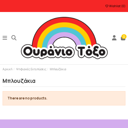
Wishlist (
0
)
0
Αρχική
Ψηφιακές Εκτυπώσεις
Μπλουζάκια
Μπλουζάκια
There are no products.