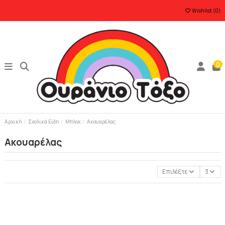
Wishlist (
0
)
0
Αρχική
Σχολικά Είδη
Μπλοκ
Ακουαρέλας
Ακουαρέλας
Επιλέξτε
3