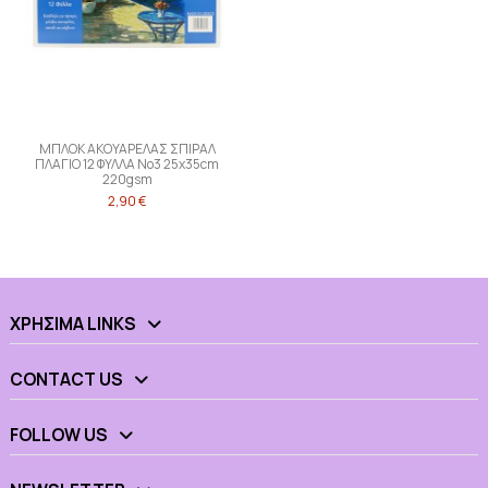
ΜΠΛΟΚ ΑΚΟΥΑΡΕΛΑΣ ΣΠΙΡΑΛ
ΠΛΑΓΙΟ 12 ΦΥΛΛΑ Νο3 25x35cm
220gsm
2,90 €
ΧΡΉΣΙΜΑ LINKS
CONTACT US
FOLLOW US