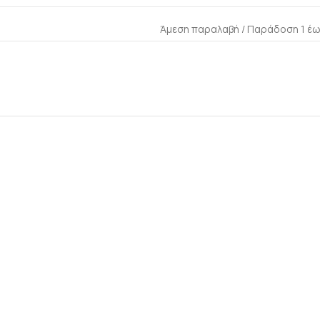
Άμεση παραλαβή / Παράδoση 1 έω