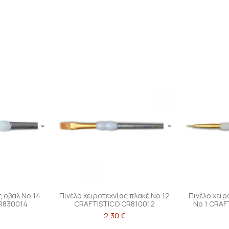
ς οβάλ Νο 14
Πινέλο χειροτεχνίας πλακέ Νο 12
Πινέλο χει
R830014
CRAFTISTICO CR810012
Νο 1 CRAF
2,30 €