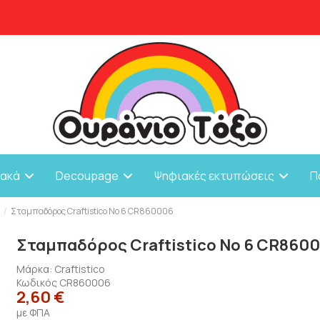
ιακά
Decoupage
Ψηφιακές εκτυπώσεις
Π
α
Σταμπαδόρος Craftistico Νο 6 CR860006
Σταμπαδόρος Craftistico Νο 6 CR860
Μάρκα:
Craftistico
Κωδικός
CR860006
2,60 €
με ΦΠΑ