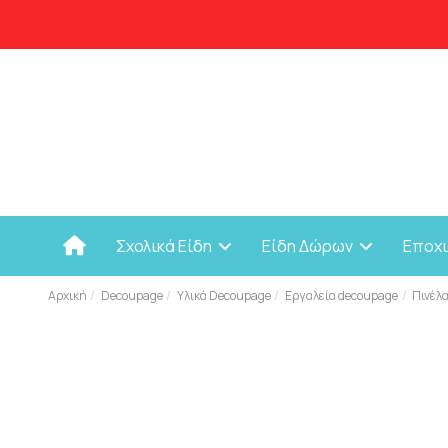
Σχολικά Είδη
Είδη Δώρων
Εποχ
Αρχική
Decoupage
Υλικά Decoupage
Εργαλεία decoupage
Πινέλ