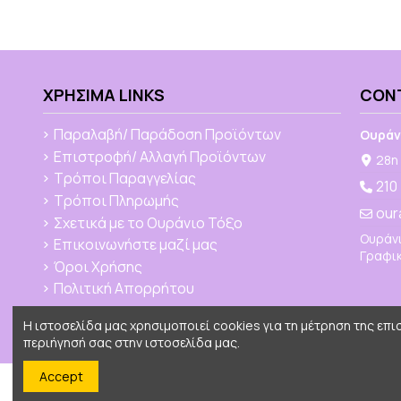
ΧΡΉΣΙΜΑ LINKS
CON
Παραλαβή/ Παράδοση Προϊόντων
Ουράν
Επιστροφή/ Αλλαγή Προϊόντων
28η 
Τρόποι Παραγγελίας
210
Τρόποι Πληρωμής
our
Σχετικά με το Ουράνιο Τόξο
Ουράνι
Επικοινωνήστε μαζί μας
Γραφικ
Όροι Χρήσης
Πολιτική Απορρήτου
Η ιστοσελίδα μας χρησιμοποιεί cookies για τη μέτρηση της επ
περιήγησή σας στην ιστοσελίδα μας.
Accept