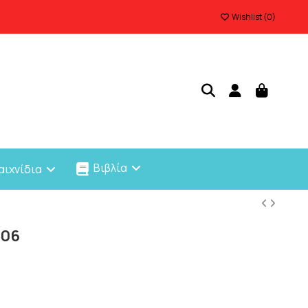
Wishlist (
0
)
Βιβλία
αιχνίδια
006