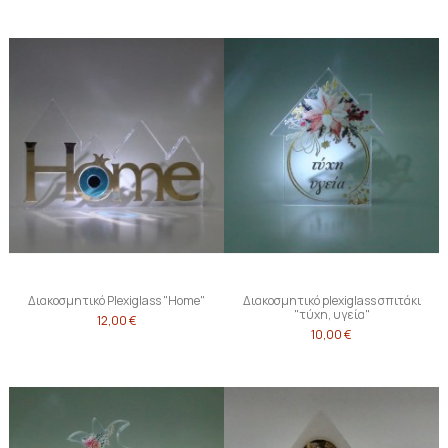
Διακοσμητικό Plexiglass "Home"
Διακοσμητικό plexiglass σπιτάκι
"τύχη, υγεία"
12,00 €
10,00 €