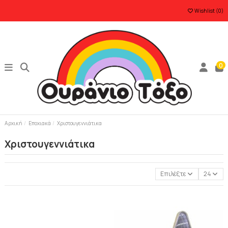
Wishlist (
0
)
0
Αρχική
Εποχιακά
Χριστουγεννιάτικα
Χριστουγεννιάτικα
Επιλέξτε
24