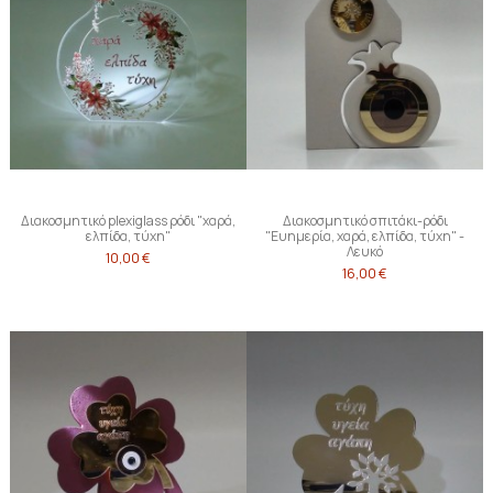
Διακοσμητικό plexiglass ρόδι "χαρά,
Διακοσμητικό σπιτάκι-ρόδι
ελπίδα, τύχη"
"Ευημερία, χαρά, ελπίδα, τύχη" -
Λευκό
10,00 €
16,00 €