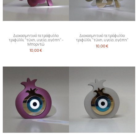
Διακοσμητικό τετράφυλλο
Διακοσμητικό τετράφυλλο
τριφύλλι "τύχη, υγεία, αγάπη" -
τριφύλλι "τύχη, υγεία, αγάπη"
Μπορντώ
10,00 €
10,00 €