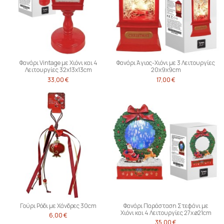
Φανάρι Vintage με Χιόνι και 4
Φανάρι Άγιος-Χιόνι με 3 Λειτουργίες
Λειτουργίες 32x13x13cm
20x9x9cm
33,00 €
17,00 €
Γούρι Ρόδι με Χάνδρες 30cm
Φανάρι Παράσταση Στεφάνι με
Χιόνι και 4 Λειτουργίες 27x ø21cm
6,00 €
35,00 €