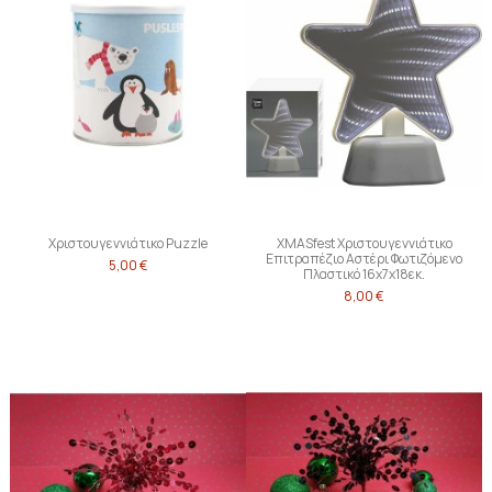
Χριστουγεννιάτικο Puzzle
XMASfest Χριστουγεννιάτικο
Επιτραπέζιο Αστέρι Φωτιζόμενο
5,00 €
Πλαστικό 16x7x18εκ.
8,00 €