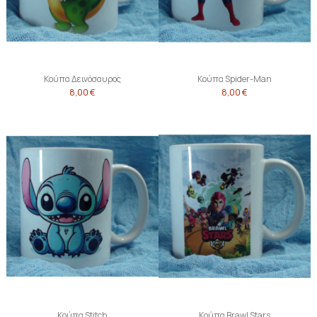
Κούπα Δεινόσαυρος
Κούπα Spider-Man
8,00 €
8,00 €
Κούπα Stitch
Κούπα Brawl Stars