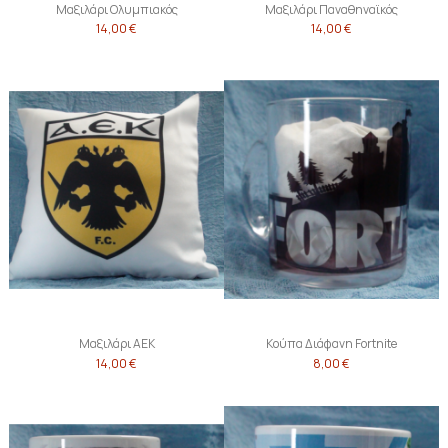
Μαξιλάρι Ολυμπιακός
Μαξιλάρι Παναθηναϊκός
14,00 €
14,00 €
Μαξιλάρι ΑΕΚ
Κούπα Διάφανη Fortnite
14,00 €
8,00 €