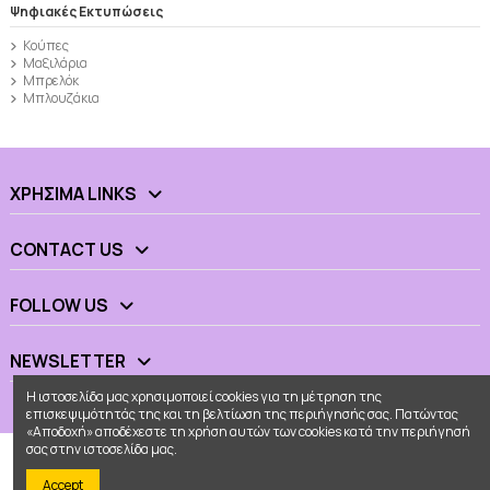
Ψηφιακές Εκτυπώσεις
Κούπες
Μαξιλάρια
Μπρελόκ
Μπλουζάκια
ΧΡΉΣΙΜΑ LINKS
CONTACT US
FOLLOW US
NEWSLETTER
Η ιστοσελίδα μας χρησιμοποιεί cookies για τη μέτρηση της
επισκεψιμότητάς της και τη βελτίωση της περιήγησής σας. Πατώντας
«Αποδοχή» αποδέχεστε τη χρήση αυτών των cookies κατά την περιήγησή
σας στην ιστοσελίδα μας.
Accept