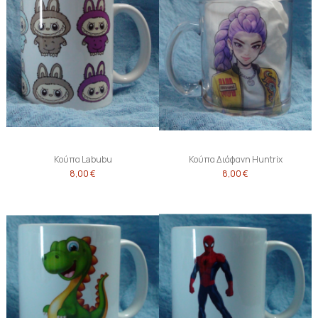
Κούπα Labubu
Κούπα Διάφανη Huntrix
8,00 €
8,00 €