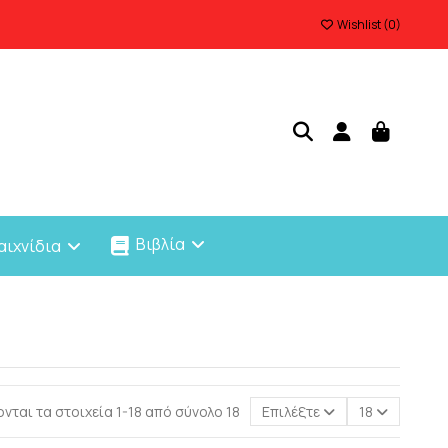
Wishlist (
0
)
Βιβλία
αιχνίδια
νται τα στοιχεία 1-18 από σύνολο 18
Επιλέξτε
18