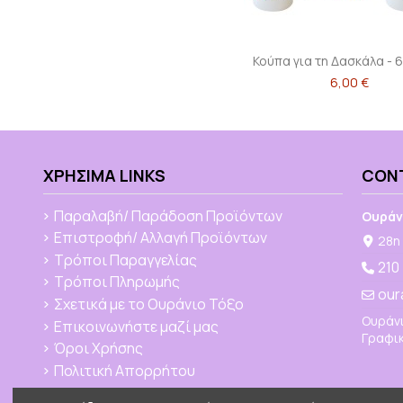
Κούπα για τη Δασκάλα - 
6,00 €
ΧΡΉΣΙΜΑ LINKS
CON
Παραλαβή/ Παράδοση Προϊόντων
Ουράν
Επιστροφή/ Αλλαγή Προϊόντων
28η 
Τρόποι Παραγγελίας
210
Τρόποι Πληρωμής
our
Σχετικά με το Ουράνιο Τόξο
Ουράνι
Επικοινωνήστε μαζί μας
Γραφικ
Όροι Χρήσης
Πολιτική Απορρήτου