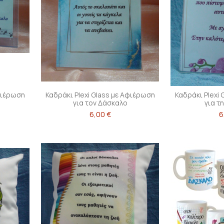
Αφιέρωση
Καδράκι Plexi Glass με Αφιέρωση
Καδράκι Plexi
για τον Δάσκαλο
για τ
6,00 €
6