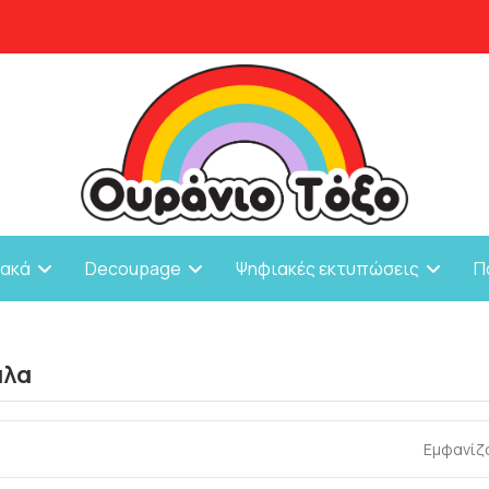
ιακά
Decoupage
Ψηφιακές εκτυπώσεις
Π
άλα
Εμφανίζο