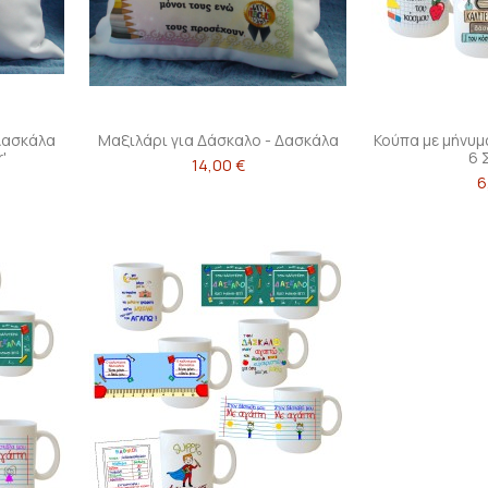
Δασκάλα
Μαξιλάρι για Δάσκαλο - Δασκάλα
Κούπα με μήνυμ
'
6 
14,00 €
6