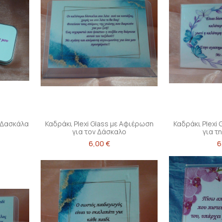
η Δασκάλα
Καδράκι Plexi Glass με Αφιέρωση
Καδράκι Plexi
για τον Δάσκαλο
για τ
6,00 €
6