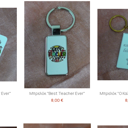
 Ever"
Μπρελόκ "Best Teacher Ever"
Μπρελόκ "Ο Κ
8,00 €
8