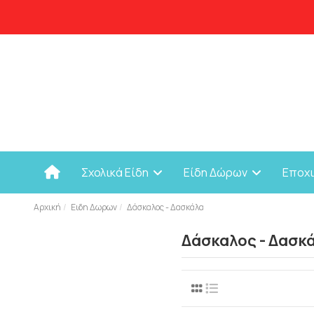
Σχολικά Είδη
Είδη Δώρων
Εποχ
Αρχική
Ειδη Δωρων
Δάσκαλος - Δασκάλα
Δάσκαλος - Δασκ