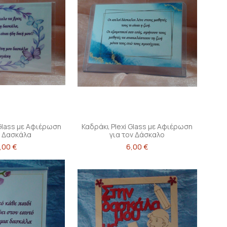
 Glass με Αφιέρωση
Καδράκι Plexi Glass με Αφιέρωση
η Δασκάλα
για τον Δάσκαλο
,00 €
6,00 €