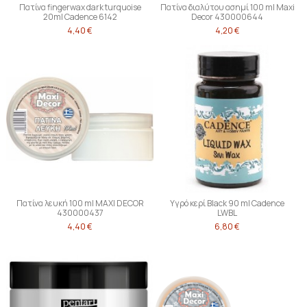
Πατίνα fingerwax dark turquoise
Πατίνα διαλύτου ασημί 100 ml Maxi
20ml Cadence 6142
Decor 430000644
4,40 €
4,20 €
Πατίνα λευκή 100 ml MAXI DECOR
Υγρό κερί Black 90 ml Cadence
430000437
LWBL
4,40 €
6,80 €