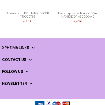
Πατίνα ασημί 100ml MAXI DECOR
Πατίνα χρυσή anticante 100ml
430000763
MAXI DECOR 430000442
4,40 €
4,40 €
ΧΡΉΣΙΜΑ LINKS
CONTACT US
FOLLOW US
NEWSLETTER