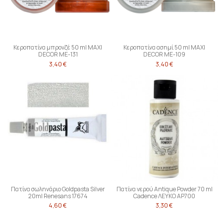
Κεροπατίνα μπρονζέ 50 ml MAXI
Κεροπατίνα ασημί 50 ml MAXI
DECOR ME-131
DECOR ME-109
3,40 €
3,40 €
Πατίνα σωληνάριο Goldpasta Silver
Πατίνα νερού Antique Powder 70 ml
20ml Renesans 17674
Cadence ΛΕΥΚΟ AP700
4,60 €
3,30 €