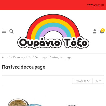
Wishlist (
0
)
0
Αρχική
Decoupage
Υλικά Decoupage
Πατίνες decoupage
Πατίνες decoupage
Επιλέξτε
20