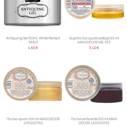
Antiquing Gel 150ml, White Pentart
Κεροπατίνα χρυσό καθαρό 50 ml
38813
MAXI DECOR ME-103
4,60 €
3,40 €
Πατίνα χρυσή 100 ml MAXI DECOR
Πατίνα anticante 100 ml MAXI
430000762
DECOR 430000752