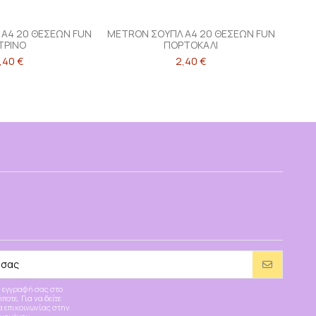
Α4 20 ΘΕΣΕΩΝ FUN
METRON ΣΟΥΠΛ Α4 20 ΘΕΣΕΩΝ FUN
ΙΤΡΙΝΟ
ΠΟΡΤΟΚΑΛΙ
,40 €
2,40 €
 εγγραφή σας στο
οτε. Για να δείτε
α επικοινωνίας στην