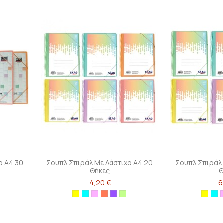
ο Α4 30
Σουπλ Σπιράλ Με Λάστιχο Α4 20
Σουπλ Σπιράλ
Θήκες
Θ
4,20 €
6