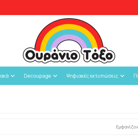
ιακά
Decoupage
Ψηφιακές εκτυπώσεις
Π
Εμφανίζον