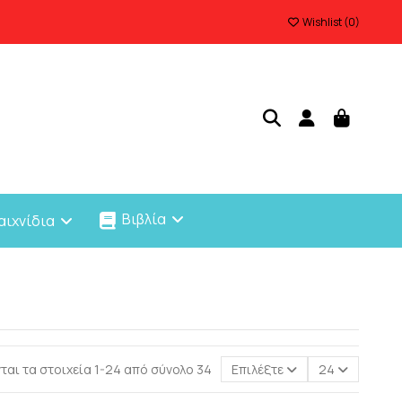
Wishlist (
0
)
Βιβλία
αιχνίδια
ται τα στοιχεία 1-24 από σύνολο 34
Επιλέξτε
24