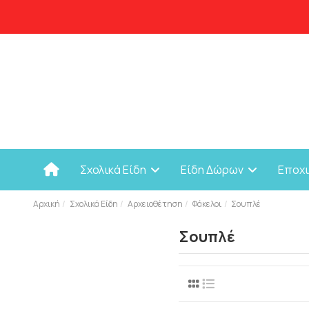
Σχολικά Είδη
Είδη Δώρων
Εποχ
Αρχική
Σχολικά Είδη
Αρχειοθέτηση
Φάκελοι
Σουπλέ
Σουπλέ