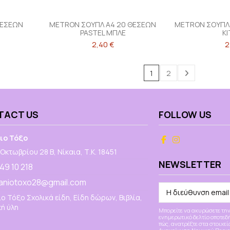
ΘΕΣΕΩΝ
METRON ΣΟΥΠΛ Α4 20 ΘΕΣΕΩΝ
METRON ΣΟΥΠΛ 
PASTEL ΜΠΛΕ
Κ
2,40 €
2
1
2
TACT US
FOLLOW US
ιο Τόξο
Οκτωβρίου 28 Β, Νίκαια, Τ.Κ. 18451
NEWSLETTER
 49 10 218
aniotoxo28@gmail.com
ο Τόξο Σχολικά είδη, Είδη δώρων, Βιβλία,
ή ύλη
Μπορείτε να ακυρώσετε την
ενημερωτικό δελτίο οποτεδήπ
πώς, ανατρέξτε στα στοιχεί