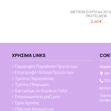
METRON ΣΟΥΠΛ Α4 20 
PASTEL ΜΩΒ
2,40 €
ΧΡΉΣΙΜΑ LINKS
CON
Παραλαβή/ Παράδοση Προϊόντων
Ουράν
Επιστροφή/ Αλλαγή Προϊόντων
28η 
Τρόποι Παραγγελίας
210
Τρόποι Πληρωμής
our
Σχετικά με το Ουράνιο Τόξο
Ουράνι
Επικοινωνήστε μαζί μας
Γραφικ
Όροι Χρήσης
Πολιτική Απορρήτου