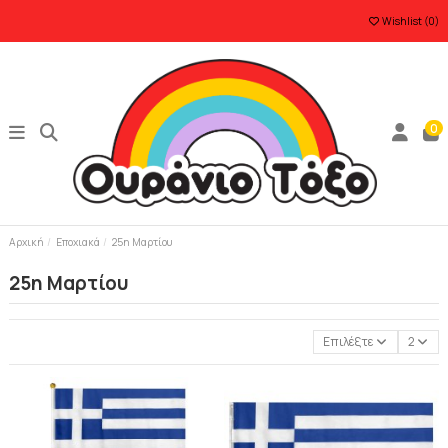
Wishlist (
0
)
0
Αρχική
Εποχιακά
25η Μαρτίου
25η Μαρτίου
Επιλέξτε
2