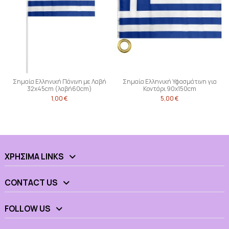
Σημαία Ελληνική Πάνινη με Λαβή
Σημαία Ελληνική Υφασμάτινη για
32x45cm (λαβή60cm)
Κοντάρι 90x150cm
1,00 €
5,00 €
ΧΡΉΣΙΜΑ LINKS
CONTACT US
FOLLOW US