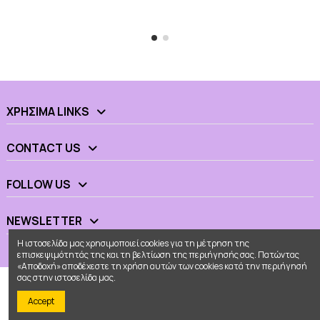
ΧΡΉΣΙΜΑ LINKS
CONTACT US
FOLLOW US
NEWSLETTER
Η ιστοσελίδα μας χρησιμοποιεί cookies για τη μέτρηση της
επισκεψιμότητάς της και τη βελτίωση της περιήγησής σας. Πατώντας
«Αποδοχή» αποδέχεστε τη χρήση αυτών των cookies κατά την περιήγησή
σας στην ιστοσελίδα μας.
Accept
© 2026 - Ουράνιο Τόξο All Rights Reserved
Κατασκευή eshop
Web Builders