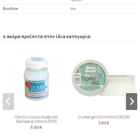
BoxNow
Yes
4 ακόμα προϊόντα στην ίδια κατηγορία:
Πάστα γυαλιού διαφανής
Crystal gel 100ml MAXI DECOR
Stamperia 100ml K3P36
3,80 €
6,80 €