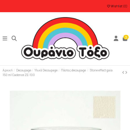
Wishlist (
0
)
0
Αρχική
Decoupage
Υλικά Decoupage
Πάστες decoupage
Stone effect gaia
150 ml Cadence ZE-100