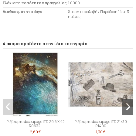
Ελάχιστη ποσότητα παραγγελίας
1.0000
Διαθεσιμότητα days
Άμεση παραλαβή / Παράδoση 1 έως 3
ημέρες
4 ακόμα προϊόντα στην ίδια κατηγορία:
Ριζόχαρτο decoupage ITD 29,5 X 42
Ριζόχαρτο decoupage ITD 21x30
R0632L
R1400
2,60 €
1,30 €