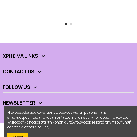
ΧΡΉΣΙΜΑ LINKS
CONTACT US
FOLLOW US
NEWSLETTER
Η ιστοσελίδα μας χρησιμοποιεί cookies για τη μέτρηση της
επισκεψιμότητάς της και τη βελτίωση της περιήγησής σας. Πατώντας
«Αποδοχή» αποδέχεστε τη χρήση αυτών των cookies κατά την περιήγησή
σας στην ιστοσελίδα μας.