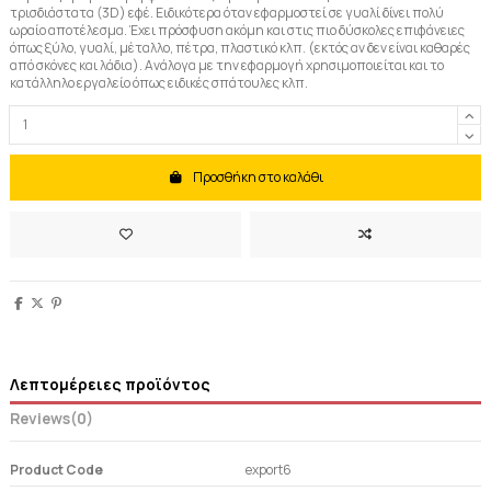
τρισδιάστατα (3D) εφέ. Ειδικότερα όταν εφαρμοστεί σε γυαλί δίνει πολύ
ωραίο αποτέλεσμα. Έχει πρόσφυση ακόμη και στις πιο δύσκολες επιφάνειες
όπως ξύλο, γυαλί, μέταλλο, πέτρα, πλαστικό κλπ. (εκτός αν δεν είναι καθαρές
από σκόνες και λάδια). Ανάλογα με την εφαρμογή χρησιμοποιείται και το
κατάλληλο εργαλείο όπως ειδικές σπάτουλες κλπ.
Προσθήκη στο καλάθι
Λεπτομέρειες προϊόντος
Reviews
(0)
Product Code
export6