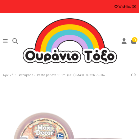
Wishlist (
0
)
0
Αρχική
Decoupage
Pasta perlata 100ml (ΡΟΖ) MAXI DECOR PP-114