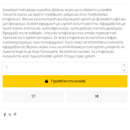
Διακοσμητικό χρώμα κιμωλίας βάσεως νερού με ευχάριστη μυρωδιά,
ταχυστέγνωτο, με άριστη πρόσφυση, ακόμα και στις πιο δύσκολες
επιφάνειες. Ιδανικό για εσωτερική και εξωτερική χρήση με βελούδινη υφή και
ματ φινίρισμα. Εύκολη εφαρμογή με υψηλή καλυπτικότητα. Εφαρμόζεται με
νωπό πινέλο, σπάτουλα, νωπό σφουγγάρι, νωπό ρολό και πιστόλι ψεκασμού.
Εφαρμόζεται σε καθαρές – στεγνές επιφάνειες στις οποίες προαιρετικά
προτείνεται η χρήση ασταριού. Σε λείες επιφάνειες συνιστάται ελαφρύ
γυαλοχαρτάρισμα πριν την εφαρμογή. Για έντονες καταπονήσεις ενισχύστε
εφαρμόζοντας Βερνίκι νερού, ενώ για απλά διακοσμητική χρήση μπορείτε να
προστατέψετε με Κερί Παλαίωσης. Κατάλληλο για όλες τις επιφάνειες.
Ανακινήστε καλά πριν από κάθε χρήση.Έτοιμο προς χρήση.
Προσθήκη στο καλάθι