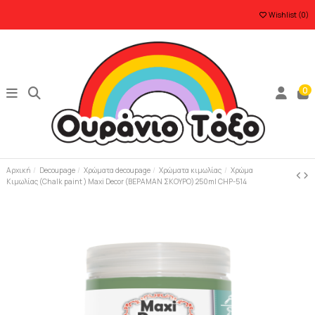
Wishlist (
0
)
0
Αρχική
Decoupage
Χρώματα decoupage
Χρώματα κιμωλίας
Χρώμα
Κιμωλίας (Chalk paint ) Maxi Decor (ΒΕΡΑΜΑΝ ΣΚΟΥΡΟ) 250ml CHP-514