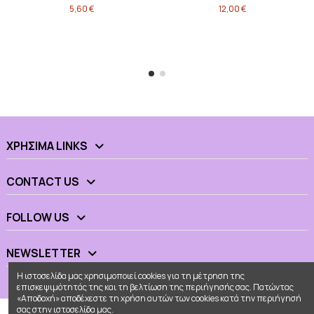
5,60 €
12,00 €
ΧΡΉΣΙΜΑ LINKS
CONTACT US
FOLLOW US
NEWSLETTER
Η ιστοσελίδα μας χρησιμοποιεί cookies για τη μέτρηση της
επισκεψιμότητάς της και τη βελτίωση της περιήγησής σας. Πατώντας
«Αποδοχή» αποδέχεστε τη χρήση αυτών των cookies κατά την περιήγησή
σας στην ιστοσελίδα μας.