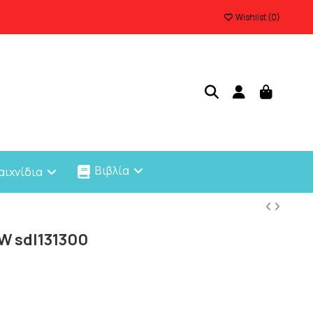
Wishlist (
0
)
Βιβλία
αιχνίδια
W sdl131300