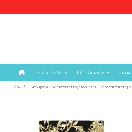
Σχολικά Είδη
Είδη Δώρων
Εποχ
Αρχική
Decoupage
Χαρτοπετσέτες decoupage
Χαρτοπετσέτες με