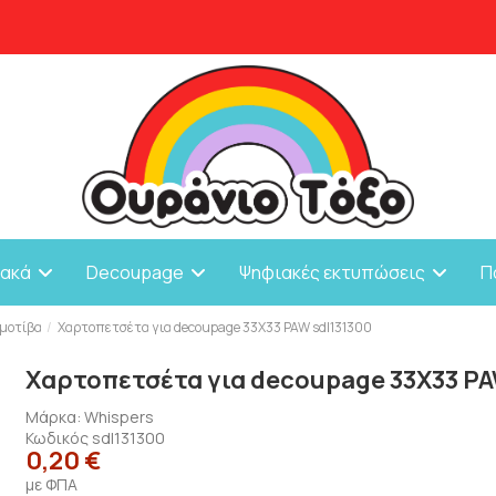
ιακά
Decoupage
Ψηφιακές εκτυπώσεις
Π
 μοτίβα
Χαρτοπετσέτα για decoupage 33X33 PAW sdl131300
Χαρτοπετσέτα για decoupage 33X33 PA
Μάρκα:
Whispers
Κωδικός
sdl131300
0,20 €
με ΦΠΑ