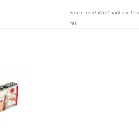
Άμεση παραλαβή / Παράδoση 1 έω
Yes