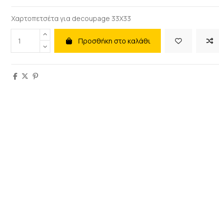
Χαρτοπετσέτα για decoupage 33X33
Προσθήκη στο καλάθι