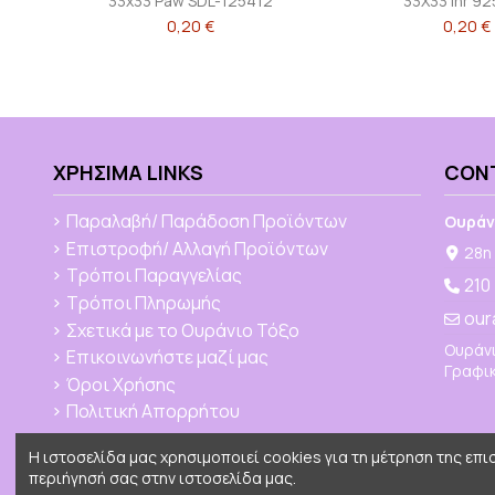
33x33 Paw SDL-125412
33X33 ihr 9
0,20 €
0,20 €
ΧΡΉΣΙΜΑ LINKS
CON
Παραλαβή/ Παράδοση Προϊόντων
Ουράν
Επιστροφή/ Αλλαγή Προϊόντων
28η 
Τρόποι Παραγγελίας
210
Τρόποι Πληρωμής
our
Σχετικά με το Ουράνιο Τόξο
Ουράνι
Επικοινωνήστε μαζί μας
Γραφικ
Όροι Χρήσης
Πολιτική Απορρήτου
Η ιστοσελίδα μας χρησιμοποιεί cookies για τη μέτρηση της επ
περιήγησή σας στην ιστοσελίδα μας.