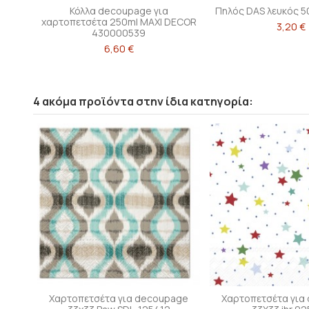
Κόλλα decoupage για
Πηλός DAS λευκός 5
χαρτοπετσέτα 250ml MAXI DECOR
3,20 €
430000539
6,60 €
4 ακόμα προϊόντα στην ίδια κατηγορία:
Χαρτοπετσέτα για decoupage
Χαρτοπετσέτα για