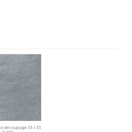
α decoupage 33 x 33