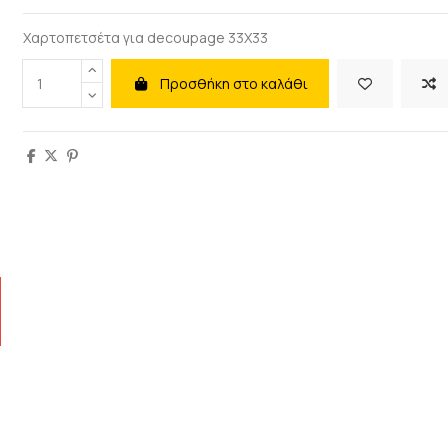
Χαρτοπετσέτα για decoupage 33X33
Προσθήκη στο καλάθι