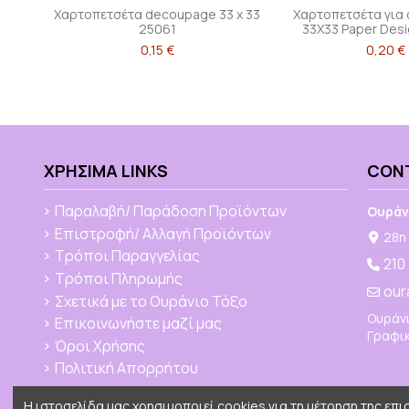
Χαρτοπετσέτα decoupage 33 x 33
Χαρτοπετσέτα για
25061
33X33 Paper Desi
0,15 €
0,20 €
ΧΡΉΣΙΜΑ LINKS
CON
Παραλαβή/ Παράδοση Προϊόντων
Ουράν
Επιστροφή/ Αλλαγή Προϊόντων
28η 
Τρόποι Παραγγελίας
210
Τρόποι Πληρωμής
our
Σχετικά με το Ουράνιο Τόξο
Ουράνι
Επικοινωνήστε μαζί μας
Γραφικ
Όροι Χρήσης
Πολιτική Απορρήτου
Η ιστοσελίδα μας χρησιμοποιεί cookies για τη μέτρηση της επ