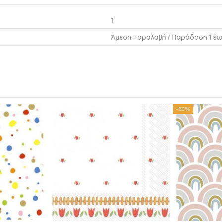
1
Άμεση παραλαβή / Παράδoση 1 έω
-50%