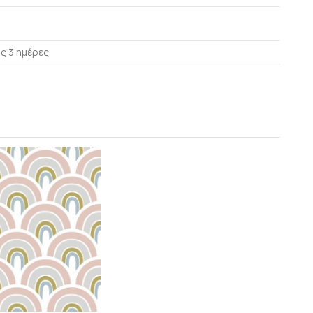
ς 3 ημέρες