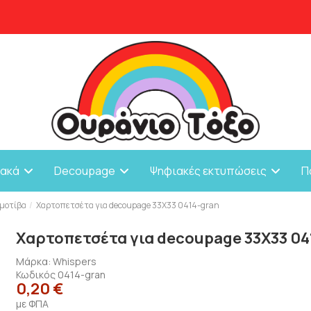
ιακά
Decoupage
Ψηφιακές εκτυπώσεις
Π
 μοτίβα
Χαρτοπετσέτα για decoupage 33X33 0414-gran
Χαρτοπετσέτα για decoupage 33X33 04
Μάρκα:
Whispers
Κωδικός
0414-gran
0,20 €
με ΦΠΑ