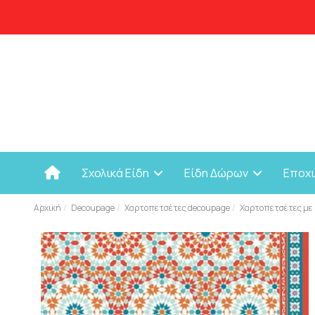
Σχολικά Είδη
Είδη Δώρων
Εποχ
Αρχική
Decoupage
Χαρτοπετσέτες decoupage
Χαρτοπετσέτες με