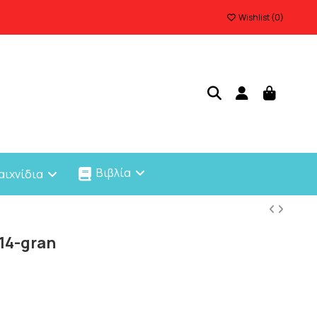
Wishlist (
0
)
Βιβλία
αιχνίδια
14-gran