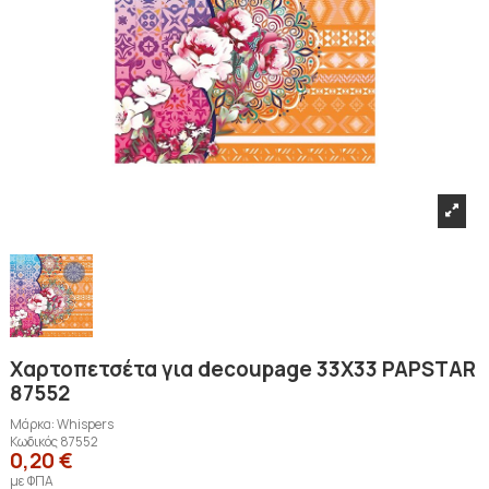
Χαρτοπετσέτα για decoupage 33Χ33 PAPSTAR
87552
Μάρκα:
Whispers
Κωδικός
87552
0,20 €
με ΦΠΑ