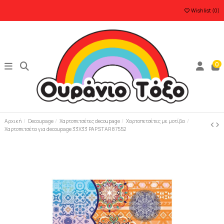
Wishlist (
0
)
0
Αρχική
Decoupage
Χαρτοπετσέτες decoupage
Χαρτοπετσέτες με μοτίβα
Χαρτοπετσέτα για decoupage 33Χ33 PAPSTAR 87552