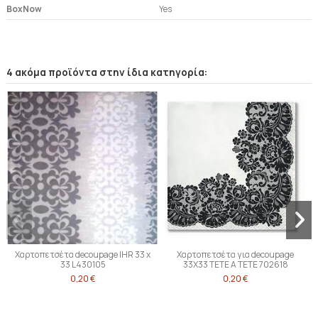
BoxNow
Yes
4 ακόμα προϊόντα στην ίδια κατηγορία:
Χαρτοπετσέτα decoupage IHR 33 x
Χαρτοπετσέτα για decoupage
33 L430105
33X33 TETE A TETE 702618
0,20 €
0,20 €