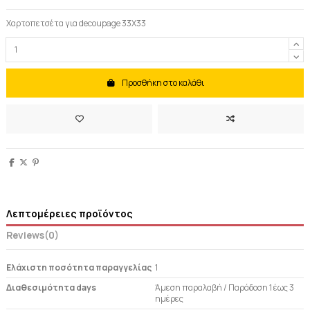
Χαρτοπετσέτα για decoupage 33Χ33
Προσθήκη στο καλάθι
Λεπτομέρειες προϊόντος
Reviews
(0)
Ελάχιστη ποσότητα παραγγελίας
1
Διαθεσιμότητα days
Άμεση παραλαβή / Παράδoση 1 έως 3
ημέρες