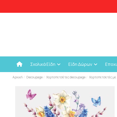
Σχολικά Είδη
Είδη Δώρων
Εποχ
Αρχική
Decoupage
Χαρτοπετσέτες decoupage
Χαρτοπετσετές με 