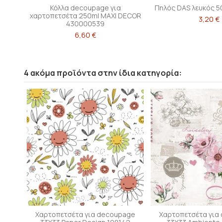
Κόλλα decoupage για
Πηλός DAS λευκός 5
χαρτοπετσέτα 250ml MAXI DECOR
3,20 €
430000539
6,60 €
4 ακόμα προϊόντα στην ίδια κατηγορία:
Χαρτοπετσέτα για decoupage
Χαρτοπετσέτα για