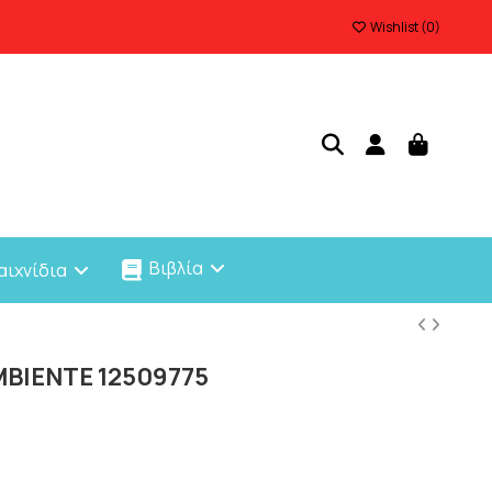
Wishlist (
0
)
Βιβλία
αιχνίδια
MBIENTE 12509775