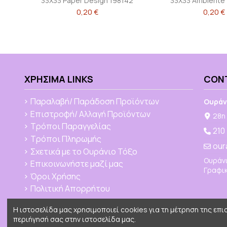
33X33 Paper Design 198142
33X33 Ambiente
0,20 €
0,20 €
ΧΡΉΣΙΜΑ LINKS
CON
Παραλαβή/ Παράδοση Προϊόντων
Ουράν
Επιστροφή/ Αλλαγή Προϊόντων
28η 
Τρόποι Παραγγελίας
210
Τρόποι Πληρωμής
our
Σχετικά με το Ουράνιο Τόξο
Ουράνι
Επικοινωνήστε μαζί μας
Γραφικ
Όροι Χρήσης
Πολιτική Απορρήτου
Η ιστοσελίδα μας χρησιμοποιεί cookies για τη μέτρηση της επ
περιήγησή σας στην ιστοσελίδα μας.