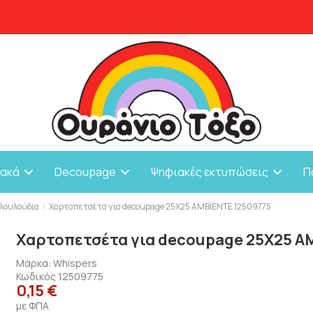
ιακά
Decoupage
Ψηφιακές εκτυπώσεις
Π
λουλούδια
Χαρτοπετσέτα για decoupage 25X25 AMBIENTE 12509775
Χαρτοπετσέτα για decoupage 25X25 A
Μάρκα:
Whispers
Κωδικός
12509775
0,15 €
με ΦΠΑ