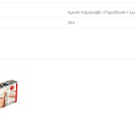
Άμεση παραλαβή / Παράδoση 1 έω
Yes