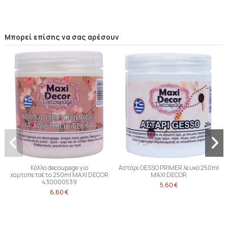
Μπορεί επίσης να σας αρέσουν
Κόλλα decoupage για
Αστάρι GESSO PRIMER λευκό 250ml
χαρτοπετσέτα 250ml MAXI DECOR
MAXI DECOR
430000539
5,60 €
6,60 €