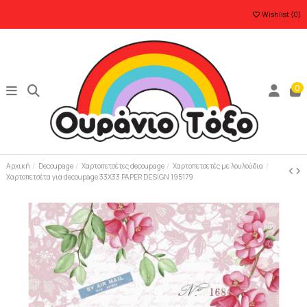
Wishlist (
0
)
0
Αρχική
Decoupage
Χαρτοπετσέτες decoupage
Χαρτοπετσετές με λουλούδια
Χαρτοπετσέτα για decoupage 33X33 PAPER DESIGN 195179