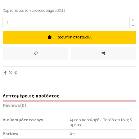
Χαρτοπετσέτα για decoupage 33X33
Προσθήκη στο καλάθι
Λεπτομέρειες προϊόντος
Reviews
(0)
Διαθεσιμότητα days
Άμεση παραλαβή / Παράδoση 1 έως 3
ημέρες
BoxNow
Yes