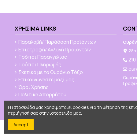
ΧΡΉΣΙΜΑ LINKS
CON
Παραλαβή/ Παράδοση Προϊόντων
Ουράν
Επιστροφή/ Αλλαγή Προϊόντων
28η 
Τρόποι Παραγγελίας
210
Τρόποι Πληρωμής
our
Σχετικά με το Ουράνιο Τόξο
Ουράνι
Επικοινωνήστε μαζί μας
Γραφικ
Όροι Χρήσης
Πολιτική Απορρήτου
Η ιστοσελίδα μας χρησιμοποιεί cookies για τη μέτρηση της επ
περιήγησή σας στην ιστοσελίδα μας.
Accept