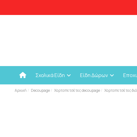
Σχολικά Είδη
Είδη Δώρων
Εποχ
Αρχική
Decoupage
Χαρτοπετσέτες decoupage
Χαρτοπετσέτες διά