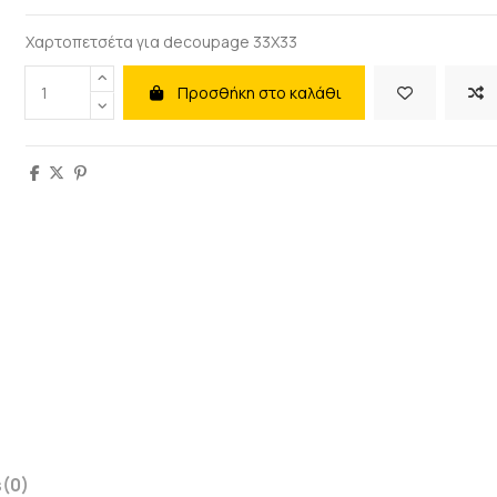
Χαρτοπετσέτα για decoupage 33X33
Προσθήκη στο καλάθι
s
(0)