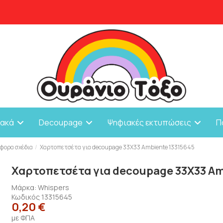
ιακά
Decoupage
Ψηφιακές εκτυπώσεις
Π
φορα σχέδια
Χαρτοπετσέτα για decoupage 33X33 Ambiente 13315645
Χαρτοπετσέτα για decoupage 33X33 Am
Μάρκα:
Whispers
Κωδικός
13315645
0,20 €
με ΦΠΑ