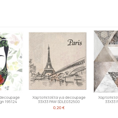
 decoupage
Χαρτοπετσέτα για decoupage
Χαρτοπετσ
gn 195124
33X33 PAW SDLE032500
33Χ33 
0,20 €