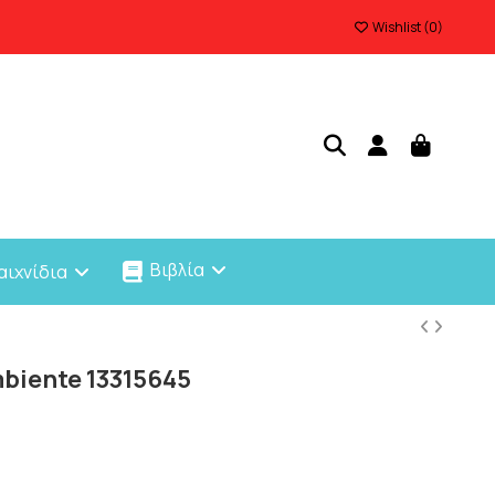
Wishlist (
0
)
Βιβλία
αιχνίδια
biente 13315645