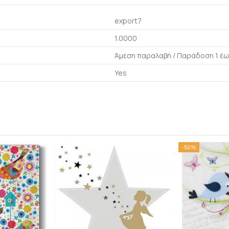
export7
1.0000
Άμεση παραλαβή / Παράδoση 1 έω
Yes
-50%