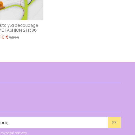
έτα για decoupage
E FASHION 211386
,10 €
0,20 €
 εγγραφή σας στο