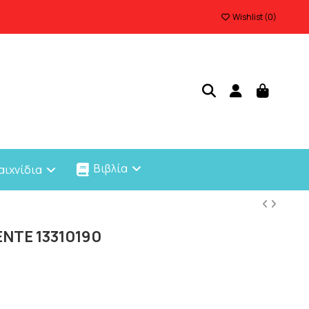
Wishlist (
0
)
Βιβλία
αιχνίδια
ENTE 13310190