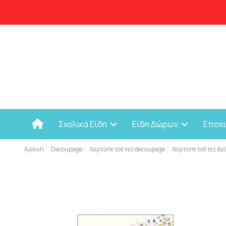
Σχολικά Είδη
Είδη Δώρων
Εποχ
Αρχική
Decoupage
Χαρτοπετσέτες decoupage
Χαρτοπετσέτες διά