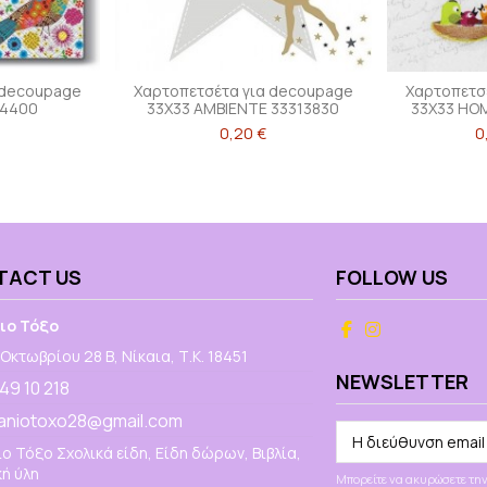
 decoupage
Χαρτοπετσέτα για decoupage
Χαρτοπετσ
94400
33Χ33 ΑΜΒΙΕΝΤΕ 33313830
33X33 HOM
0,20 €
0
TACT US
FOLLOW US
ιο Τόξο
Οκτωβρίου 28 Β, Νίκαια, Τ.Κ. 18451
NEWSLETTER
 49 10 218
aniotoxo28@gmail.com
ο Τόξο Σχολικά είδη, Είδη δώρων, Βιβλία,
ή ύλη
Μπορείτε να ακυρώσετε την