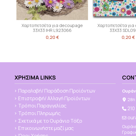
Χαρτοπετσέτα για decoupage
Χαρτοπετσέτα για
33Χ33 IHR L923066
33X33 SDL0
0,20 €
0,20 €
ΧΡΉΣΙΜΑ LINKS
CON
Παραλαβή/ Παράδοση Προϊόντων
Ουράν
Επιστροφή/ Αλλαγή Προϊόντων
28η 
Τρόποι Παραγγελίας
210
Τρόποι Πληρωμής
our
Σχετικά με το Ουράνιο Τόξο
Ουράνι
Επικοινωνήστε μαζί μας
Γραφικ
Όροι Χρήσης