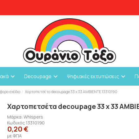
ιακά
Decoupage
Ψηφιακές εκτυπώσεις
Π
φορα σχέδια
Χαρτοπετσέτα decoupage 33 x 33 AMBIENTE 13310190
Χαρτοπετσέτα decoupage 33 x 33 AMBI
Μάρκα:
Whispers
Κωδικός
13310190
0,20 €
με ΦΠΑ