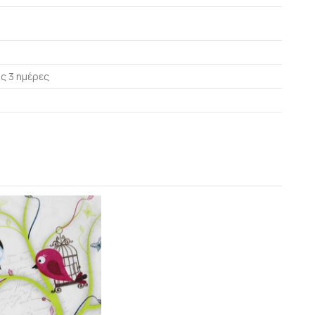
ς 3 ημέρες