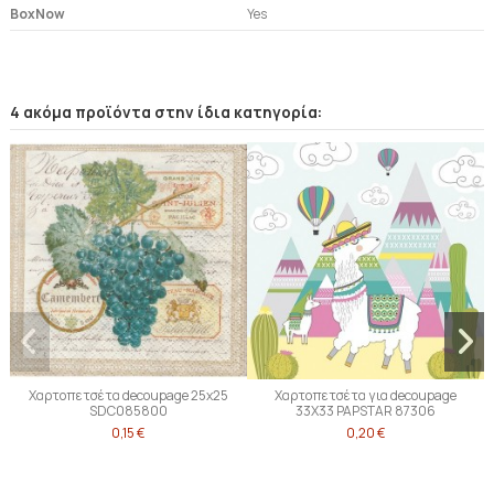
BoxNow
Yes
4 ακόμα προϊόντα στην ίδια κατηγορία:
Χαρτοπετσέτα decoupage 25x25
Χαρτοπετσέτα για decoupage
SDC085800
33Χ33 PAPSTAR 87306
0,15 €
0,20 €