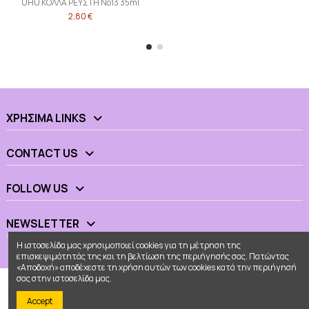
UHU ΚΟΛΛΑ ΡΕΥΣΤΗ Νο13 35ml
2,80 €
ΧΡΉΣΙΜΑ LINKS
CONTACT US
FOLLOW US
NEWSLETTER
Η ιστοσελίδα μας χρησιμοποιεί cookies για τη μέτρηση της
επισκεψιμότητάς της και τη βελτίωση της περιήγησής σας. Πατώντας
«Αποδοχή» αποδέχεστε τη χρήση αυτών των cookies κατά την περιήγησή
σας στην ιστοσελίδα μας.
Accept
© 2026 - Ουράνιο Τόξο All Rights Reserved