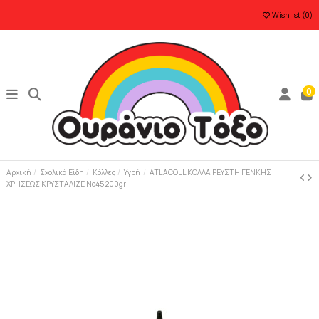
Wishlist (
0
)
0
Αρχική
Σχολικά Είδη
Κόλλες
Υγρή
ATLACOLL ΚΟΛΛΑ ΡΕΥΣΤΗ ΓΕΝΚΗΣ
ΧΡΗΣΕΩΣ ΚΡΥΣΤΑΛΙΖΕ Νο45 200gr