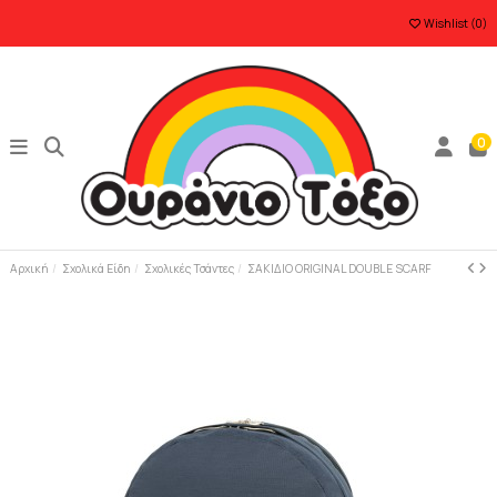
Wishlist (
0
)
0
Αρχική
Σχολικά Είδη
Σχολικές Τσάντες
ΣΑΚΙΔΙΟ ORIGINAL DOUBLE SCARF