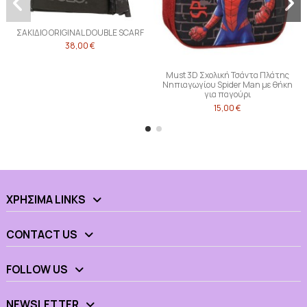
ΣΑΚΙΔΙΟ ORIGINAL DOUBLE SCARF
38,00 €
Must 3D Σχολική Τσάντα Πλάτης
Νηπιαγωγίου Spider Man με θήκη
για παγούρι
15,00 €
ΧΡΉΣΙΜΑ LINKS
CONTACT US
FOLLOW US
NEWSLETTER