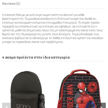
Reviews
(0)
Η κλασική Polo με μεγαλύτερη χωρητικότητα ιδανική για κάθε
δραστηριότητα. Το μοναδικό σακίδιο στην Ελληνική αγορά που διαθέτει
επίσημη κατοχύρωση σχήματος στο αρμόδιο Υπουργείο. Το παρόν προϊόν
προορίζεται αποκλειστικά για ενήλικες και εφήβους. Δεν επιτρέπεται η
χρήση σε μαθητές δημοτικού λόγω της μη ολοκληρωμένης σκελετικής τους
δομής και της περιορισμένης μυϊκής τους δύναμης. Το μεγάλο βάρος των
σχολικών βιβλίων σε συνδυασμό με τη λάθος επιλογή και χρήση του σακιδίου
μπορεί να προκαλέσει σκελετικά προβλήματα.
4 ακόμα προϊόντα στην ίδια κατηγορία: