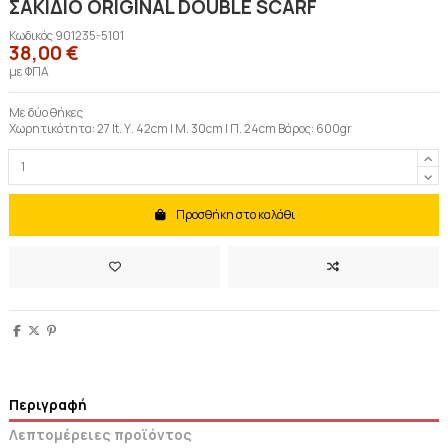
ΣΑΚΙΔΙΟ ORIGINAL DOUBLE SCARF
Κωδικός
901235-5101
38,00 €
με ΦΠΑ
Με δύο θήκες
Χωρητικότητα: 27 lt. Υ. 42cm | Μ. 30cm | Π. 24cm Βάρος: 600gr
Προσθήκη στο καλάθι
Περιγραφή
Λεπτομέρειες προϊόντος