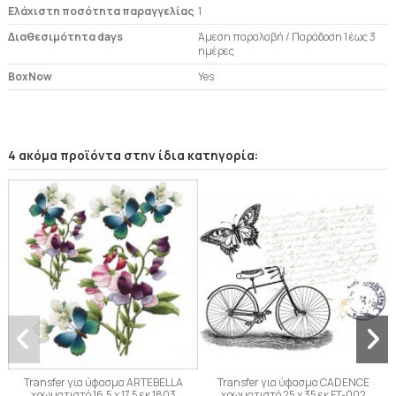
Ελάχιστη ποσότητα παραγγελίας
1
Διαθεσιμότητα days
Άμεση παραλαβή / Παράδoση 1 έως 3
ημέρες
BoxNow
Yes
4 ακόμα προϊόντα στην ίδια κατηγορία:
Transfer για ύφασμα ARTEBELLA
Transfer για ύφασμα CADENCE
χρωματιστό 16,5 x 17,5 εκ 1803
χρωματιστό 25 x 35 εκ FT-002