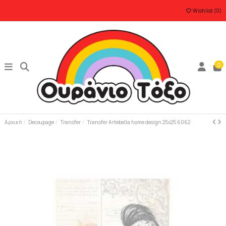
Wishlist (
0
)
0
Αρχική
Decoupage
Transfer
Transfer Artebella home design 25x25 6062