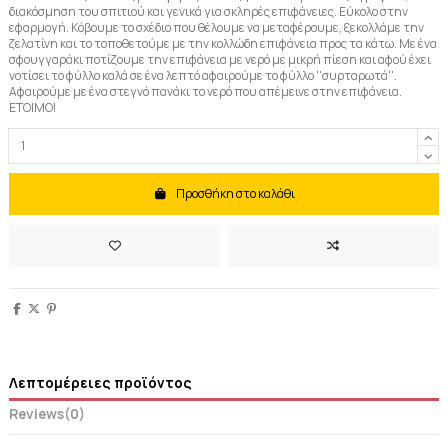
διακόσμηση του σπιτιού και γενικά για σκληρές επιφάνειες. Εύκολο στην
εφαρμογή. Κόβουμε το σχέδιο που θέλουμε να μεταφέρουμε, ξεκολλάμε την
ζελατίνη και το τοποθετούμε με την κολλώδη επιφάνεια προς τα κάτω. Με ένα
σφουγγαράκι ποτίζουμε την επιφάνεια με νερό με μικρή πίεση και αφού έχει
νοτίσει το φύλλο καλά σε ένα λεπτό αφαιρούμε το φύλλο ''συρταρωτά''.
Αφαιρούμε με ένα στεγνό πανάκι το νερό που απέμεινε στην επιφάνεια.
ΕΤΟΙΜΟ!
Προσθήκη στο καλάθι
Λεπτομέρειες προϊόντος
Reviews
(0)