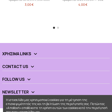
3,00 €
4,00 €
ΧΡΉΣΙΜΑ LINKS
CONTACT US
FOLLOW US
NEWSLETTER
Η ιστοσελίδα μας χρησιμοποιεί cookies για τη μέτρηση της
επισκεψιμότητάς της και τη βελτίωση της περιήγησής σας. Πατώντας
«Αποδοχή» αποδέχεστε τη χρήση αυτών των cookies κατά την περιήγησή
σας στην ιστοσελίδα μας.