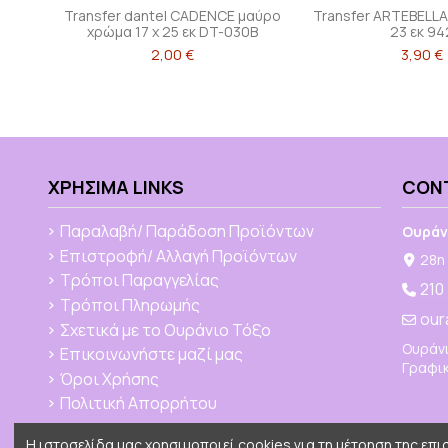
Transfer dantel CADENCE μαύρο
Transfer ARTEBELLA
χρώμα 17 x 25 εκ DT-030B
23 εκ 94
2,00 €
3,90 €
ΧΡΉΣΙΜΑ LINKS
CON
Παραλαβή/ Παράδοση Προϊόντων
Ουράν
Επιστροφή/ Αλλαγή Προϊόντων
28η 
Τρόποι Παραγγελίας
210
Τρόποι Πληρωμής
our
Σχετικά με το Ουράνιο Τόξο
Ουράνι
Επικοινωνήστε μαζί μας
Γραφικ
Όροι Χρήσης
Πολιτική Απορρήτου
Η ιστοσελίδα μας χρησιμοποιεί cookies για τη μέτρηση της επ