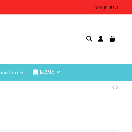
Wishlist (
0
)
Βιβλία
αιχνίδια