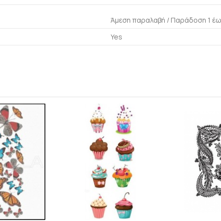
Άμεση παραλαβή / Παράδoση 1 έω
Yes