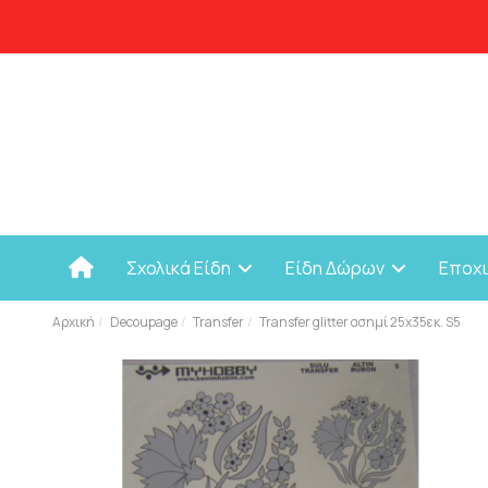
Σχολικά Είδη
Είδη Δώρων
Εποχ
Αρχική
Decoupage
Transfer
Transfer glitter ασημί 25χ35εκ. S5