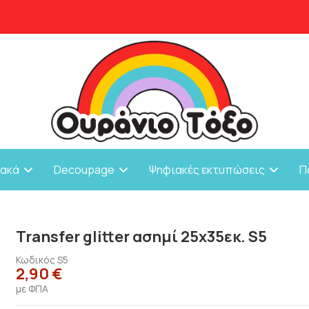
ιακά
Decoupage
Ψηφιακές εκτυπώσεις
Π
Transfer glitter ασημί 25χ35εκ. S5
Κωδικός
S5
2,90 €
με ΦΠΑ