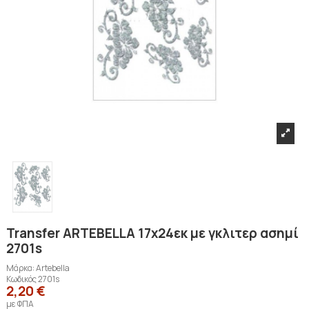
Transfer ARTEBELLA 17x24εκ με γκλιτερ ασημί
2701s
Μάρκα:
Artebella
Κωδικός
2701s
2,20 €
με ΦΠΑ