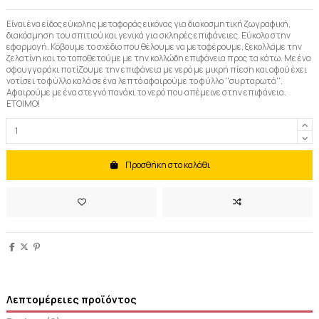
Είναι ένα είδος εύκολης μεταφοράς εικόνας για διακοσμητική ζωγραφική,
διακόσμηση του σπιτιού και γενικά για σκληρές επιφάνειες. Εύκολο στην
εφαρμογή. Κόβουμε το σχέδιο που θέλουμε να μεταφέρουμε, ξεκολλάμε την
ζελατίνη και το τοποθετούμε με την κολλώδη επιφάνεια προς τα κάτω. Με ένα
σφουγγαράκι ποτίζουμε την επιφάνεια με νερό με μικρή πίεση και αφού έχει
νοτίσει το φύλλο καλά σε ένα λεπτό αφαιρούμε το φύλλο ''συρταρωτά''.
Αφαιρούμε με ένα στεγνό πανάκι το νερό που απέμεινε στην επιφάνεια.
ΕΤΟΙΜΟ!
Προσθήκη στο καλάθι
Λεπτομέρειες προϊόντος