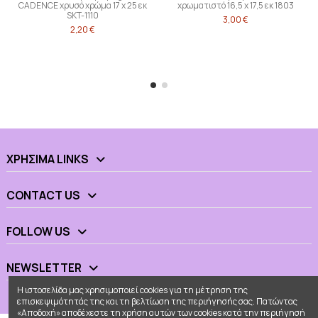
CADENCE χρυσό χρώμα 17 x 25 εκ
χρωματιστό 16,5 x 17,5 εκ 1803
SKT-1110
3,00 €
2,20 €
ΧΡΉΣΙΜΑ LINKS
CONTACT US
FOLLOW US
NEWSLETTER
Η ιστοσελίδα μας χρησιμοποιεί cookies για τη μέτρηση της
επισκεψιμότητάς της και τη βελτίωση της περιήγησής σας. Πατώντας
«Αποδοχή» αποδέχεστε τη χρήση αυτών των cookies κατά την περιήγησή