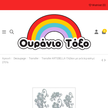
Wishlist (
0
)
0
Αρχική
Decoupage
Transfer
Transfer ARTEBELLA 17x24εκ με γκλιτερ ασημί
2701s