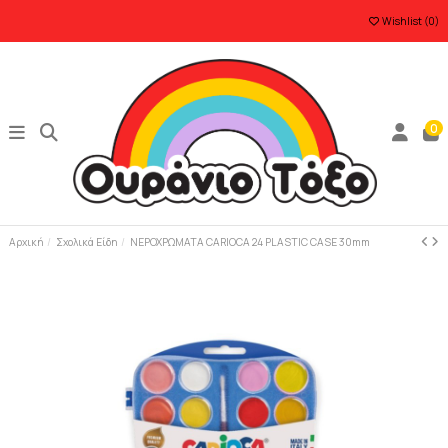
Wishlist (
0
)
0
Αρχική
Σχολικά Είδη
ΝΕΡΟΧΡΩΜΑΤΑ CARIOCA 24 PLASTIC CASE 30mm