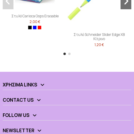
Στυλό Carioca Oops Erasable
2,00 €
Στυλό Schneider Slider Edge ΧΒ
Κίτρινο
1,20 €
ΧΡΉΣΙΜΑ LINKS
CONTACT US
FOLLOW US
NEWSLETTER