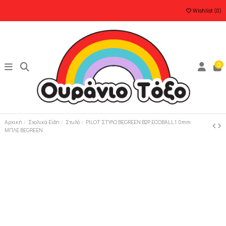
Wishlist (
0
)
0
Αρχική
Σχολικά Είδη
Στυλό
PILOT ΣΤΥΛΟ BEGREEN B2P ECOBALL 1.0mm
ΜΠΛΕ BEGREEN