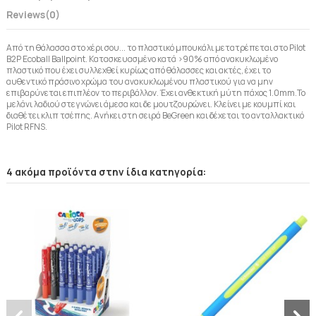
Reviews
(0)
Από τη θάλασσα στο χέρι σου... το πλαστικό μπουκάλι μετατρέπεται στο Pilot
B2P Ecoball Ballpoint. Κατασκευασμένο κατά >90% από ανακυκλωμένο
πλαστικό που έχει συλλεχθεί κυρίως από θάλασσες και ακτές, έχει το
αυθεντικό πράσινο χρώμα του ανακυκλωμένου πλαστικού για να μην
επιβαρύνεται επιπλέον το περιβάλλον. Έχει ανθεκτική μύτη πάχος 1.0mm.Το
μελάνι λαδιού στεγνώνει άμεσα και δε μουτζουρώνει. Κλείνει με κουμπί και
διαθέτει κλιπ τσέπης. Ανήκει στη σειρά BeGreen και δέχεται το ανταλλακτικό
Pilot RFNS.
4 ακόμα προϊόντα στην ίδια κατηγορία: