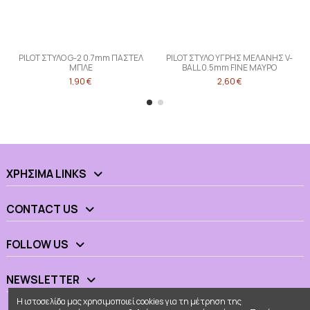
PILOT ΣΤΥΛΟ G-2 0.7mm ΠΑΣΤΕΛ
PILOT ΣΤΥΛΟ ΥΓΡΗΣ ΜΕΛΑΝΗΣ V-
ΜΠΛΕ
BALL 0.5mm FINE ΜΑΥΡΟ
1,90 €
2,60 €
ΧΡΉΣΙΜΑ LINKS
CONTACT US
FOLLOW US
NEWSLETTER
Η ιστοσελίδα μας χρησιμοποιεί cookies για τη μέτρηση της