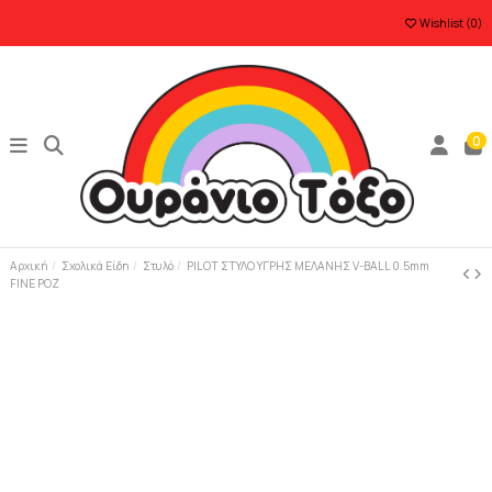
Wishlist (
0
)
0
Αρχική
Σχολικά Είδη
Στυλό
PILOT ΣΤΥΛΟ ΥΓΡΗΣ ΜΕΛΑΝΗΣ V-BALL 0.5mm
FINE ΡΟΖ