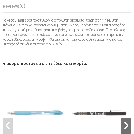
Reviews
(0)
Το Pilot V-Ball είναι το στυλό για απόλυτη ακρίβεια. Χάρη στη fine μύτη
πάχους 0.5mm και τον ειδικό ρυθμιστή υγρής μελάνης το V-Ball προσφέρει
πυκνή γραφή με καθαρές και ακριβείς γραμμές σε κάθε χρήση. Το στέλεχος
του είναι εργονομικά σχεδιασμένο για να ενισχύει το φυσικό κράτημα και να
χαρίζει ξεκούραστη γραφή. Κλείνει με καπάκι και διαθέτει κλιπ για εύκολη
μεταφορά σε κάθε τετράδιο ή βιβλίο.
4 ακόμα προϊόντα στην ίδια κατηγορία: