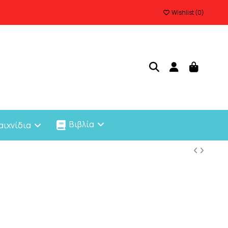
Wishlist (
0
)
Βιβλία
αιχνίδια