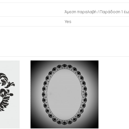
Άμεση παραλαβή / Παράδoση 1 έω
Yes