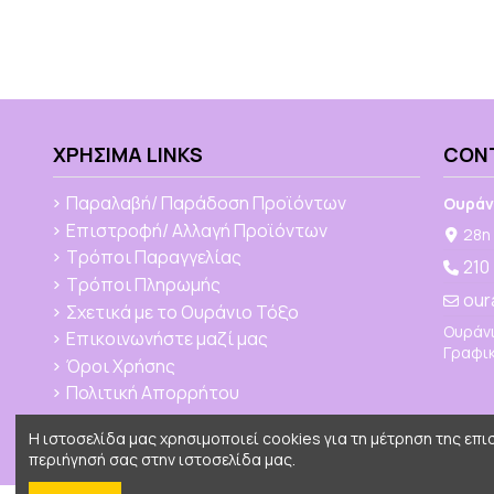
ΧΡΉΣΙΜΑ LINKS
CON
Παραλαβή/ Παράδοση Προϊόντων
Ουράν
Επιστροφή/ Αλλαγή Προϊόντων
28η 
Τρόποι Παραγγελίας
210
Τρόποι Πληρωμής
our
Σχετικά με το Ουράνιο Τόξο
Ουράνι
Επικοινωνήστε μαζί μας
Γραφικ
Όροι Χρήσης
Πολιτική Απορρήτου
Η ιστοσελίδα μας χρησιμοποιεί cookies για τη μέτρηση της επ
περιήγησή σας στην ιστοσελίδα μας.