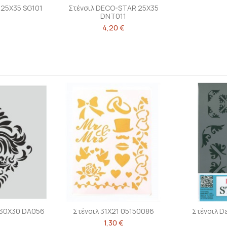
 25X35 SG101
Στένσιλ DECO-STAR 25X35
DNT011
4,20 €
 30X30 DA056
Στένσιλ 31X21 05150086
Στένσιλ Da
1,30 €