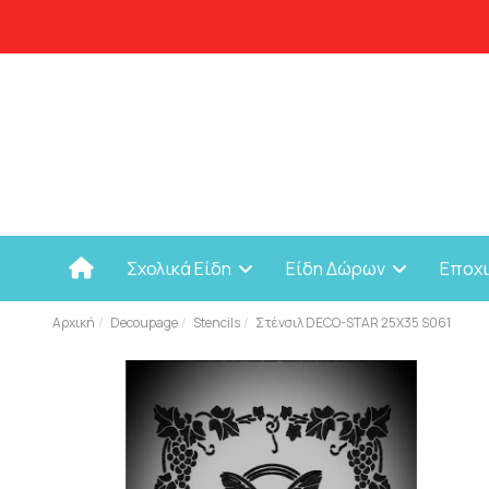
Σχολικά Είδη
Είδη Δώρων
Εποχ
Αρχική
Decoupage
Stencils
Στένσιλ DECO-STAR 25X35 S061