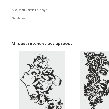
Διαθεσιμότητα days
BoxNow
Μπορεί επίσης να σας αρέσουν