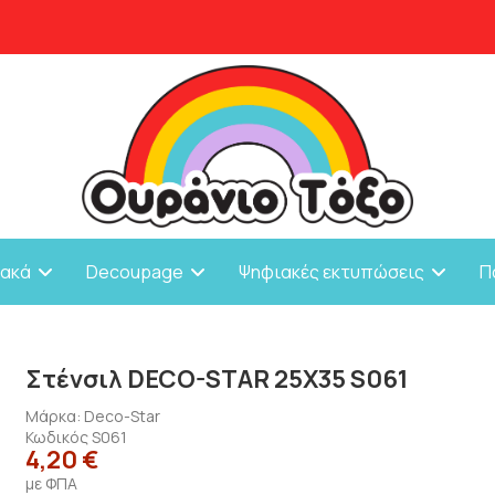
ιακά
Decoupage
Ψηφιακές εκτυπώσεις
Π
Στένσιλ DECO-STAR 25X35 S061
Μάρκα:
Deco-Star
Κωδικός
S061
4,20 €
με ΦΠΑ