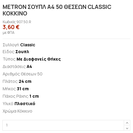
METRON ΣΟΥΠΛ Α4 50 ΘΕΣΕΩΝ CLASSIC
ΚΟΚΚΙΝΟ
Κωδικός
907.50.R
3,60 €
με ΦΠΑ
Συλλογή:
Classic
Είδος:
Σουπλ
Τύπος:
Με Διαφανείς Θήκες
Διαστάσεις:
A4
Αριθμός Θέσεων:50
Πλάτος:
24 cm
Μήκος:
31 cm
Πάχος Ράχης:
1 cm
Υλικό:
Πλαστικό
Χρώμα:Κόκκινο