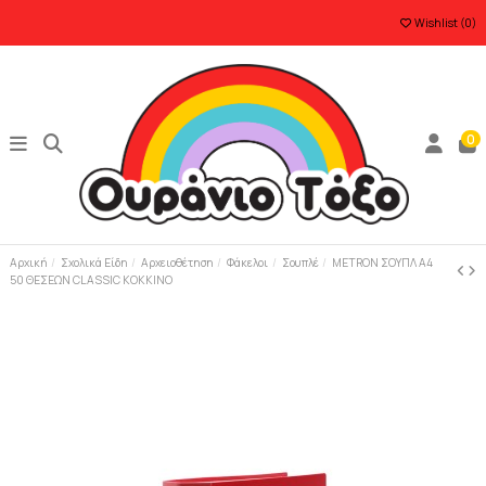
Wishlist (
0
)
0
Αρχική
Σχολικά Είδη
Αρχειοθέτηση
Φάκελοι
Σουπλέ
METRON ΣΟΥΠΛ Α4
50 ΘΕΣΕΩΝ CLASSIC ΚΟΚΚΙΝΟ