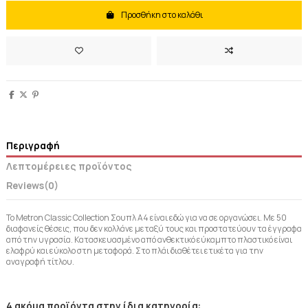
Προσθήκη στο καλάθι
Περιγραφή
Λεπτομέρειες προϊόντος
Reviews
(0)
Το Metron Classic Collection Σουπλ Α4 είναι εδώ για να σε οργανώσει. Με 50
διαφανείς θέσεις, που δεν κολλάνε μεταξύ τους και προστατεύουν τα έγγραφα
από την υγρασία. Κατασκευασμένο από ανθεκτικό εύκαμπτο πλαστικό είναι
ελαφρύ και εύκολο στη μεταφορά. Στο πλάι διαθέτει ετικέτα για την
αναγραφή τίτλου.
4 ακόμα προϊόντα στην ίδια κατηγορία: