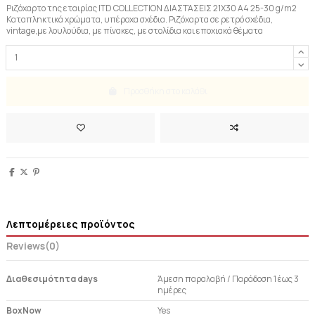
Ριζόχαρτο της εταιρίας ITD COLLECTION ΔΙΑΣΤΆΣΕΙΣ 21X30 A4 25-30 g/m2
Καταπληκτικά χρώματα, υπέροχα σχέδια. Ριζόχαρτα σε ρετρό σχέδια,
vintage,με λουλούδια, με πίνακες, με στολίδια και εποχιακά θέματα
Προσθήκη στο καλάθι
Λεπτομέρειες προϊόντος
Reviews
(0)
Διαθεσιμότητα days
Άμεση παραλαβή / Παράδoση 1 έως 3
ημέρες
BoxNow
Yes