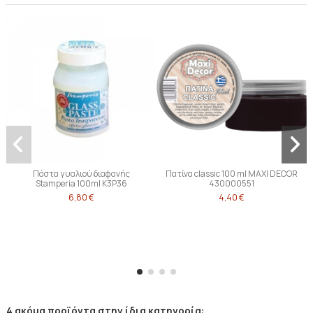
Πάστα γυαλιού διαφανής
Πατίνα classic 100 ml MAXI DECOR
Stamperia 100ml K3P36
430000551
6,80 €
4,40 €
4 ακόμα προϊόντα στην ίδια κατηγορία: