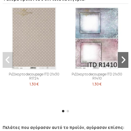
Ριζόχαρτο decoupage ITD 21x30
Ριζόχαρτο decoupage ITD 21x30
R1724
R1410
1,30 €
1,30 €
Πελάτες που αγόρασαν αυτό το προϊόν, αγόρασαν επίσης: