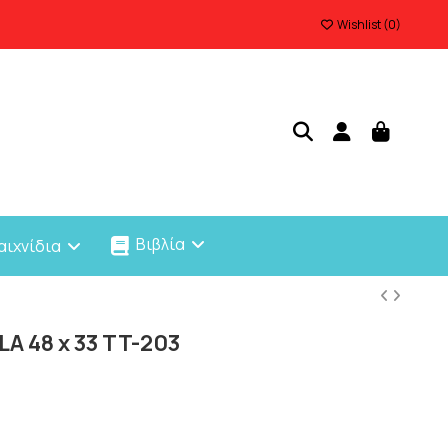
Wishlist (
0
)
Βιβλία
αιχνίδια
A 48 x 33 TT-203