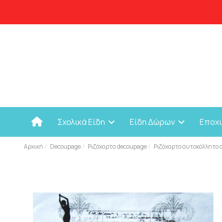
Σχολικά Είδη
Είδη Δώρων
Εποχ
Αρχική
Decoupage
Ριζόχαρτα decoupage
Ριζόχαρτο αυτοκόλλητο 