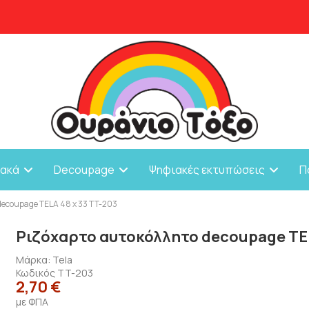
ιακά
Decoupage
Ψηφιακές εκτυπώσεις
Π
decoupage TELA 48 x 33 TT-203
Ριζόχαρτο αυτοκόλλητο decoupage TEL
Μάρκα:
Tela
Κωδικός
TT-203
2,70 €
με ΦΠΑ