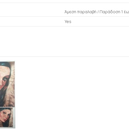
Άμεση παραλαβή / Παράδoση 1 έω
Yes