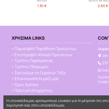
R0105
42Χ31 εκ M
1,30 €
2,60 €
ΧΡΉΣΙΜΑ LINKS
CON
Παραλαβή/ Παράδοση Προϊόντων
Ουράν
Επιστροφή/ Αλλαγή Προϊόντων
28η 
Τρόποι Παραγγελίας
210
Τρόποι Πληρωμής
our
Σχετικά με το Ουράνιο Τόξο
Ουράνι
Επικοινωνήστε μαζί μας
Γραφικ
Όροι Χρήσης
Πολιτική Απορρήτου
Η ιστοσελίδα μας χρησιμοποιεί cookies για τη μέτρηση της επ
περιήγησή σας στην ιστοσελίδα μας.