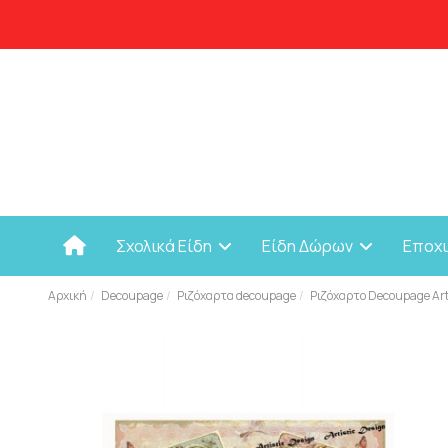
Σχολικά Είδη
Είδη Δώρων
Εποχ
Αρχική
Decoupage
Ριζόχαρτα decoupage
Ριζόχαρτο Decoupage Art