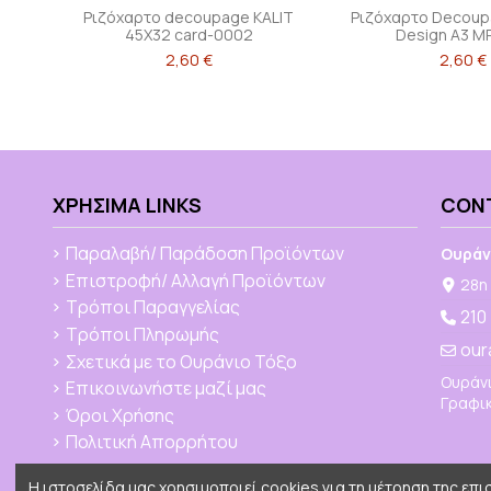
Ριζόχαρτο decoupage KALIT
Ριζόχαρτο Decoupa
45X32 card-0002
Design A3 M
2,60 €
2,60 €
ΧΡΉΣΙΜΑ LINKS
CON
Παραλαβή/ Παράδοση Προϊόντων
Ουράν
Επιστροφή/ Αλλαγή Προϊόντων
28η 
Τρόποι Παραγγελίας
210
Τρόποι Πληρωμής
our
Σχετικά με το Ουράνιο Τόξο
Ουράνι
Επικοινωνήστε μαζί μας
Γραφικ
Όροι Χρήσης
Πολιτική Απορρήτου
Η ιστοσελίδα μας χρησιμοποιεί cookies για τη μέτρηση της επ