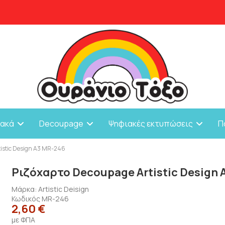
ιακά
Decoupage
Ψηφιακές εκτυπώσεις
Π
istic Design A3 MR-246
Ριζόχαρτο Decoupage Artistic Design 
Μάρκα:
Artistic Deisign
Κωδικός
MR-246
2,60 €
με ΦΠΑ