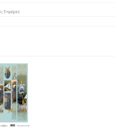
ς 3 ημέρες