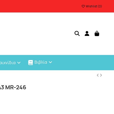
Wishlist (
0
)
Βιβλία
αιχνίδια
A3 MR-246