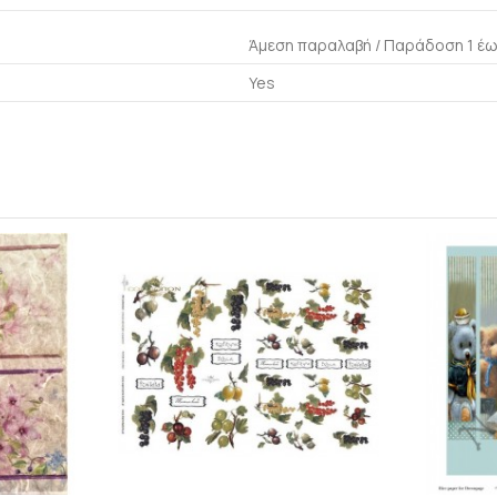
Άμεση παραλαβή / Παράδoση 1 έω
Yes