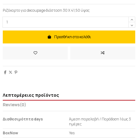
Ριζόχαρτο για decoupage διάσταση 30 Χ 41,50 ύψος
Προσθήκη στο καλάθι
Λεπτομέρειες προϊόντος
Reviews
(0)
Διαθεσιμότητα days
Άμεση παραλαβή / Παράδoση 1 έως 3
ημέρες
BoxNow
Yes