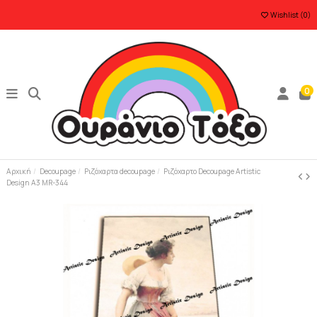
Wishlist (
0
)
0
Αρχική
Decoupage
Ριζόχαρτα decoupage
Ριζόχαρτο Decoupage Artistic
Design A3 MR-344