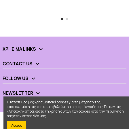
ΧΡΉΣΙΜΑ LINKS
CONTACT US
FOLLOW US
NEWSLETTER
Η ιστοσελίδα μας χρησιμοποιεί cookies για τη μέτρηση της
επισκεψιμότητάς της και τη βελτίωση της περιήγησής σας. Πατώντας
«Αποδοχή» αποδέχεστε τη χρήση αυτών των cookies κατά την περιήγησή
σας στην ιστοσελίδα μας.
Accept
© 2026 - Ουράνιο Τόξο All Rights Reserved