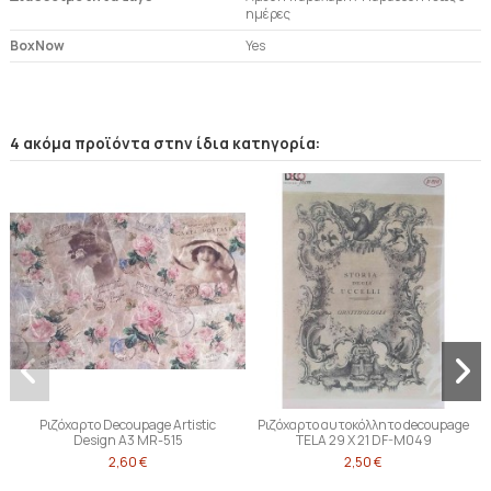
ημέρες
BoxNow
Yes
4 ακόμα προϊόντα στην ίδια κατηγορία:
Ριζόχαρτο Decoupage Artistic
Ριζόχαρτο αυτοκόλλητο decoupage
Design A3 MR-515
TELA 29 X 21 DF-M049
2,60 €
2,50 €