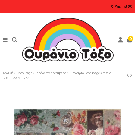
Wishlist (
0
)
0
Αρχική
Decoupage
Ριζόχαρτα decoupage
Ριζόχαρτο Decoupage Artistic
Design A3 MR-462