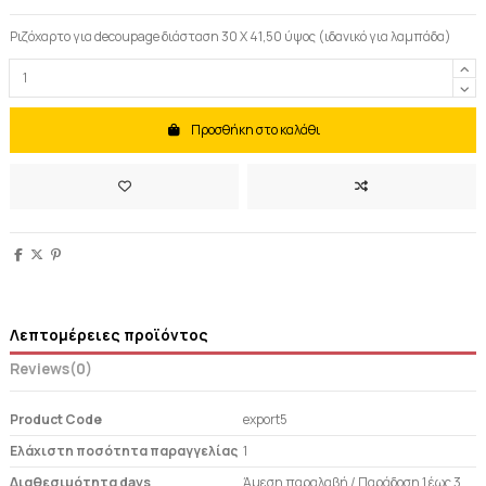
Ριζόχαρτο για decoupage διάσταση 30 Χ 41,50 ύψος (ιδανικό για λαμπάδα)
Προσθήκη στο καλάθι
Λεπτομέρειες προϊόντος
Reviews
(0)
Product Code
export5
Ελάχιστη ποσότητα παραγγελίας
1
Διαθεσιμότητα days
Άμεση παραλαβή / Παράδoση 1 έως 3