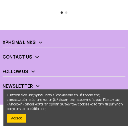
ΧΡΉΣΙΜΑ LINKS
CONTACT US
FOLLOW US
NEWSLETTER
Η ιστοσελίδα μας χρησιμοποιεί cookies για τη μέτρηση της
επισκεψιμότητάς της και τη βελτίωση της περιήγησής σας. Πατώντας
«Αποδοχή» αποδέχεστε τη χρήση αυτών των cookies κατά την περιήγησή
σας στην ιστοσελίδα μας.
Accept
© 2026 - Ουράνιο Τόξο All Rights Reserved
Κατασκευή eshop
Web Builders