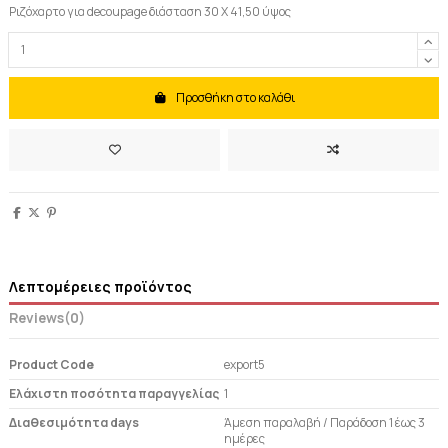
Ριζόχαρτο για decoupage διάσταση 30 Χ 41,50 ύψος
Προσθήκη στο καλάθι
Λεπτομέρειες προϊόντος
Reviews
(0)
Product Code
export5
Ελάχιστη ποσότητα παραγγελίας
1
Διαθεσιμότητα days
Άμεση παραλαβή / Παράδoση 1 έως 3
ημέρες