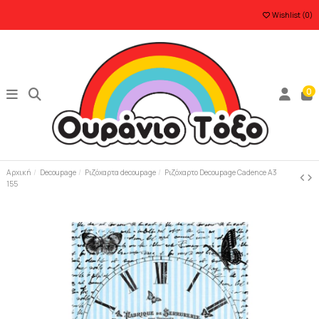
Wishlist (
0
)
0
Αρχική
Decoupage
Ριζόχαρτα decoupage
Ριζόχαρτο Decoupage Cadence A3
155