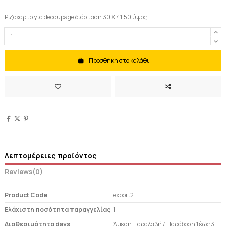
Ριζόχαρτο για decoupage διάσταση 30 Χ 41,50 ύψος
Προσθήκη στο καλάθι
Λεπτομέρειες προϊόντος
Reviews
(0)
Product Code
export2
Ελάχιστη ποσότητα παραγγελίας
1
Διαθεσιμότητα days
Άμεση παραλαβή / Παράδoση 1 έως 3