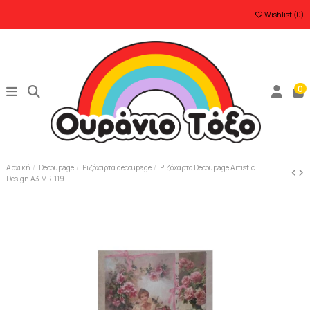
Wishlist (
0
)
0
Αρχική
Decoupage
Ριζόχαρτα decoupage
Ριζόχαρτο Decoupage Artistic
Design A3 MR-119