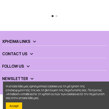
ΧΡΉΣΙΜΑ LINKS
CONTACT US
FOLLOW US
NEWSLETTER
Η ιστοσελίδα μας χρησιμοποιεί cookies για τη μέτρηση της
επισκεψιμότητάς της και τη βελτίωση της περιήγησής σας. Πατώντας
«Αποδοχή» αποδέχεστε τη χρήση αυτών των cookies κατά την περιήγησή
σας στην ιστοσελίδα μας.
Accept
© 2026 - Ουράνιο Τόξο All Rights Reserved