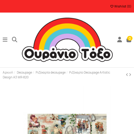
Wishlist (
0
)
0
Αρχική
Decoupage
Ριζόχαρτα decoupage
Ριζόχαρτο Decoupage Artistic
Design A3 MR-820