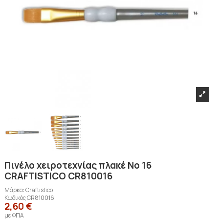
Πινέλο χειροτεχνίας πλακέ Νο 16
CRAFTISTICO CR810016
Μάρκα:
Craftistico
Κωδικός
CR810016
2,60 €
με ΦΠΑ