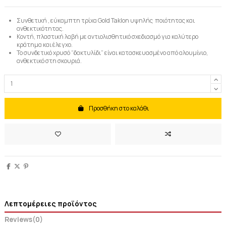
Συνθετική , εύκαμπτη τρίχα
Gold
Taklon
υψηλής ποιότητας και
ανθεκτικότητας.
Κοντή, πλαστική λαβή με αντιολισθητικό σχεδιασμό για καλύτερο
κράτημα και έλεγχο.
Το συνδετικό χρυσό “δακτυλίδι” είναι κατασκευασμένο από αλουμίνιο,
ανθεκτικό στη σκουριά.
Προσθήκη στο καλάθι
Λεπτομέρειες προϊόντος
Reviews
(0)