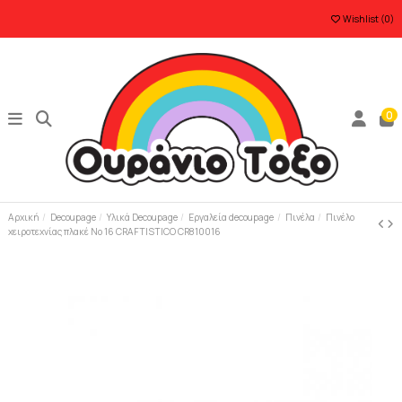
Wishlist (
0
)
0
Αρχική
Decoupage
Υλικά Decoupage
Εργαλεία decoupage
Πινέλα
Πινέλο
χειροτεχνίας πλακέ Νο 16 CRAFTISTICO CR810016