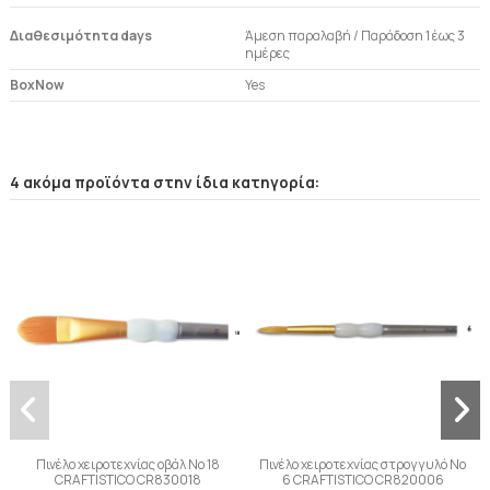
Διαθεσιμότητα days
Άμεση παραλαβή / Παράδoση 1 έως 3
ημέρες
BoxNow
Yes
4 ακόμα προϊόντα στην ίδια κατηγορία:
Πινέλο χειροτεχνίας οβάλ Νο 18
Πινέλο χειροτεχνίας στρογγυλό Νο
CRAFTISTICO CR830018
6 CRAFTISTICO CR820006