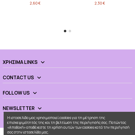
2,60 €
2,30 €
ΧΡΉΣΙΜΑ LINKS
CONTACT US
FOLLOW US
NEWSLETTER
Η ιστοσελίδα μας χρησιμοποιεί cookies για τη μέτρηση της
επισκεψιμότητάς της και τη βελτίωση της περιήγησής σας. Πατώντας
«Αποδοχή» αποδέχεστε τη χρήση αυτών των cookies κατά την περιήγησή
σας στην ιστοσελίδα μας.