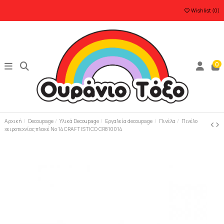
Wishlist (
0
)
0
Αρχική
Decoupage
Υλικά Decoupage
Εργαλεία decoupage
Πινέλα
Πινέλο
χειροτεχνίας πλακέ Νο 14 CRAFTISTICO CR810014