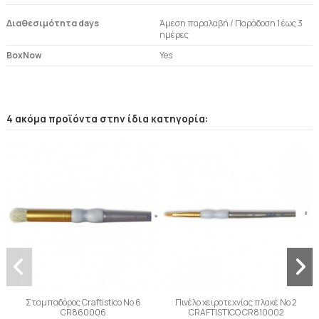
Διαθεσιμότητα days
Άμεση παραλαβή / Παράδoση 1 έως 3
ημέρες
BoxNow
Yes
4 ακόμα προϊόντα στην ίδια κατηγορία:
Σταμπαδόρος Craftistico Νο 6
Πινέλο χειροτεχνίας πλακέ Νο 2
CR860006
CRAFTISTICO CR810002