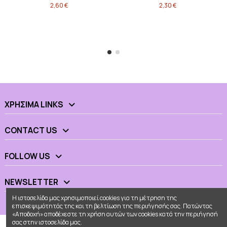
2,60 €
2,30 €
ΧΡΉΣΙΜΑ LINKS
CONTACT US
FOLLOW US
NEWSLETTER
Η ιστοσελίδα μας χρησιμοποιεί cookies για τη μέτρηση της
επισκεψιμότητάς της και τη βελτίωση της περιήγησής σας. Πατώντας
«Αποδοχή» αποδέχεστε τη χρήση αυτών των cookies κατά την περιήγησή
σας στην ιστοσελίδα μας.