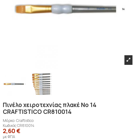
Πινέλο χειροτεχνίας πλακέ Νο 14
CRAFTISTICO CR810014
Μάρκα:
Craftistico
Κωδικός
CR810014
2,60 €
με ΦΠΑ