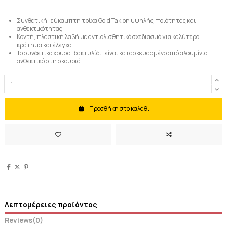
Συνθετική , εύκαμπτη τρίχα
Gold
Taklon
υψηλής ποιότητας και
ανθεκτικότητας.
Κοντή, πλαστική λαβή με αντιολισθητικό σχεδιασμό για καλύτερο
κράτημα και έλεγχο.
Το συνδετικό χρυσό “δακτυλίδι” είναι κατασκευασμένο από αλουμίνιο,
ανθεκτικό στη σκουριά.
Προσθήκη στο καλάθι
Λεπτομέρειες προϊόντος
Reviews
(0)