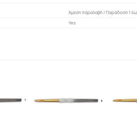
Άμεση παραλαβή / Παράδoση 1 έω
Yes