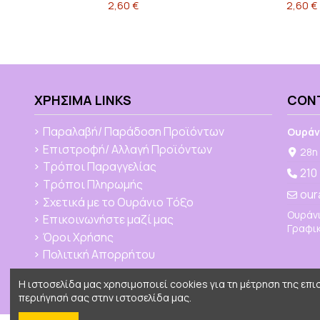
2,60 €
2,60 €
ΧΡΉΣΙΜΑ LINKS
CON
Παραλαβή/ Παράδοση Προϊόντων
Ουράν
Επιστροφή/ Αλλαγή Προϊόντων
28η 
Τρόποι Παραγγελίας
210
Τρόποι Πληρωμής
our
Σχετικά με το Ουράνιο Τόξο
Ουράνι
Επικοινωνήστε μαζί μας
Γραφικ
Όροι Χρήσης
Πολιτική Απορρήτου
Η ιστοσελίδα μας χρησιμοποιεί cookies για τη μέτρηση της επ
περιήγησή σας στην ιστοσελίδα μας.