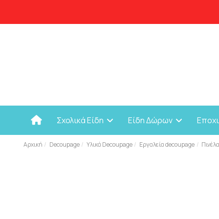
Σχολικά Είδη
Είδη Δώρων
Εποχ
Αρχική
Decoupage
Υλικά Decoupage
Εργαλεία decoupage
Πινέλ