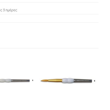
ς 3 ημέρες