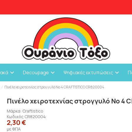
ιακά
Decoupage
Ψηφιακές εκτυπώσεις
Π
α
Πινέλο χειροτεχνίας στρογγυλό Νο 4 CRAFTISTICO CR820004
Πινέλο χειροτεχνίας στρογγυλό Νο 4
Μάρκα:
Craftistico
Κωδικός
CR820004
2,30 €
με ΦΠΑ