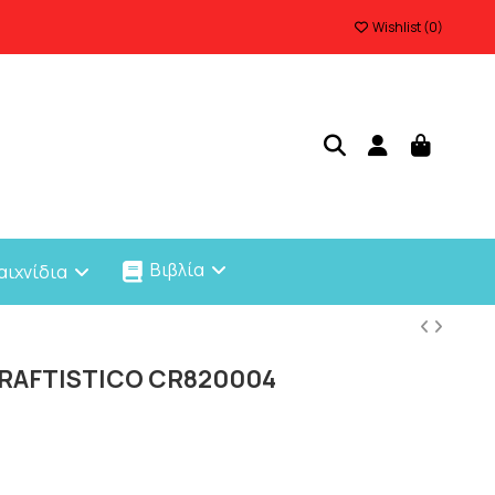
Wishlist (
0
)
Βιβλία
αιχνίδια
 CRAFTISTICO CR820004