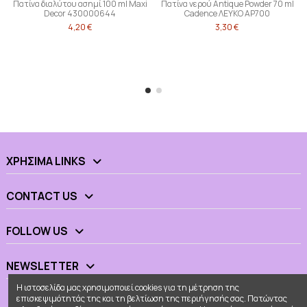
Πατίνα διαλύτου ασημί 100 ml Maxi
Πατίνα νερού Antique Powder 70 ml
Decor 430000644
Cadence ΛΕΥΚΟ AP700
4,20 €
3,30 €
ΧΡΉΣΙΜΑ LINKS
CONTACT US
FOLLOW US
NEWSLETTER
Η ιστοσελίδα μας χρησιμοποιεί cookies για τη μέτρηση της
επισκεψιμότητάς της και τη βελτίωση της περιήγησής σας. Πατώντας