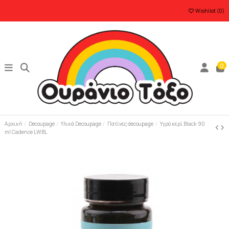
Wishlist (
0
)
0
Αρχική
Decoupage
Υλικά Decoupage
Πατίνες decoupage
Υγρό κερί Black 90
ml Cadence LWBL