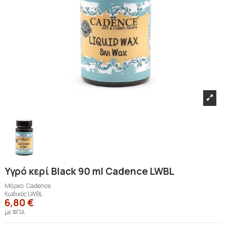
Υγρό κερί Black 90 ml Cadence LWBL
Μάρκα:
Cadence
Κωδικός
LWBL
6,80 €
με ΦΠΑ