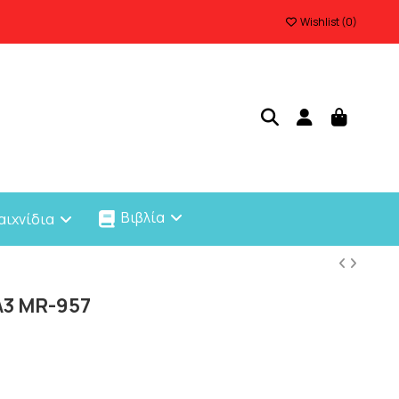
Wishlist (
0
)
Βιβλία
αιχνίδια
A3 MR-957