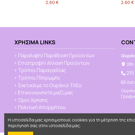
2,60 €
2,60 €
ΧΡΉΣΙΜΑ LINKS
CON
Παραλαβή/ Παράδοση Προϊόντων
Ουράν
Επιστροφή/ Αλλαγή Προϊόντων
28η 
Τρόποι Παραγγελίας
210
Τρόποι Πληρωμής
our
Σχετικά με το Ουράνιο Τόξο
Ουράνι
Επικοινωνήστε μαζί μας
Γραφικ
Όροι Χρήσης
Πολιτική Απορρήτου
Η ιστοσελίδα μας χρησιμοποιεί cookies για τη μέτρηση της επ
περιήγησή σας στην ιστοσελίδα μας.