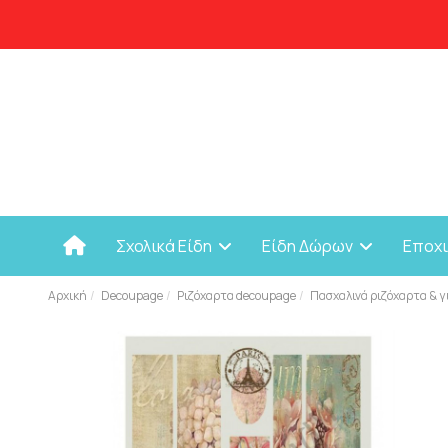
Σχολικά Είδη
Είδη Δώρων
Εποχ
Αρχική
Decoupage
Ριζόχαρτα decoupage
Πασχαλινά ριζόχαρτα & 