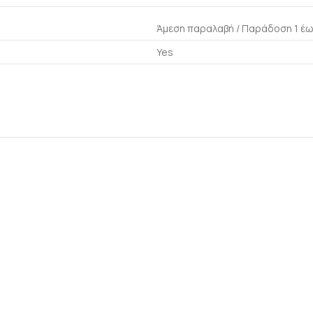
Άμεση παραλαβή / Παράδoση 1 έω
Yes