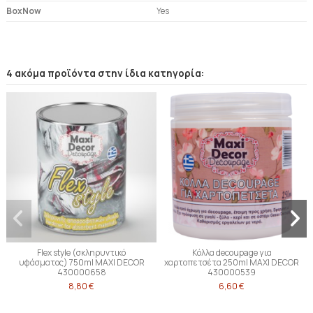
BoxNow
Yes
4 ακόμα προϊόντα στην ίδια κατηγορία:
Flex style (σκληρυντικό
Κόλλα decoupage για
υφάσματος) 750ml MAXI DECOR
χαρτοπετσέτα 250ml MAXI DECOR
430000658
430000539
8,80 €
6,60 €