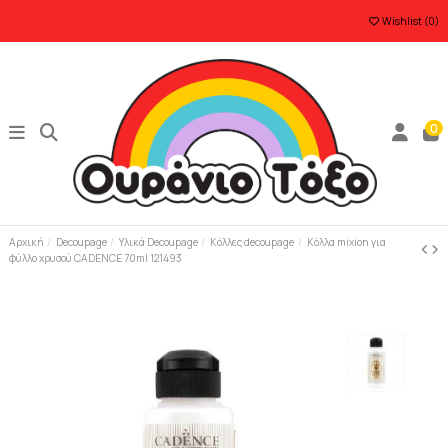
Wishlist (
0
)
0
Αρχική
Decoupage
Υλικά Decoupage
Κόλλες decoupage
Kόλλα mixion για
φύλλο χρυσού CADENCE 70ml 121493