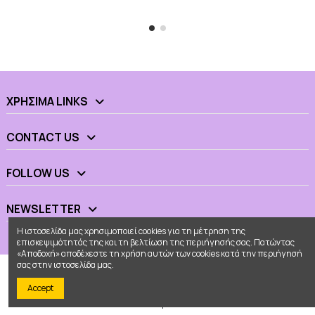
ΧΡΉΣΙΜΑ LINKS
CONTACT US
FOLLOW US
NEWSLETTER
Η ιστοσελίδα μας χρησιμοποιεί cookies για τη μέτρηση της
επισκεψιμότητάς της και τη βελτίωση της περιήγησής σας. Πατώντας
«Αποδοχή» αποδέχεστε τη χρήση αυτών των cookies κατά την περιήγησή
σας στην ιστοσελίδα μας.
Accept
© 2026 - Ουράνιο Τόξο All Rights Reserved
Κατασκευή eshop
Web Builders