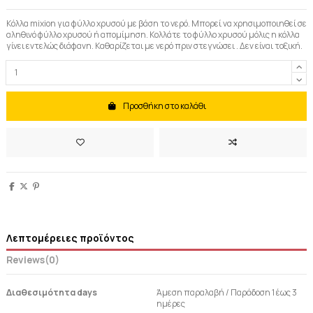
Kόλλα mixion για φύλλο χρυσού με βάση το νερό. Μπορεί να χρησιμοποιηθεί σε
αληθινό φύλλο χρυσού ή απομίμηση. Κολλάτε το φύλλο χρυσού μόλις η κόλλα
γίνει εντελώς διάφανη. Καθαρίζεται με νερό πριν στεγνώσει . Δεν είναι τοξική.
Προσθήκη στο καλάθι
Λεπτομέρειες προϊόντος
Reviews
(0)
Διαθεσιμότητα days
Άμεση παραλαβή / Παράδoση 1 έως 3
ημέρες