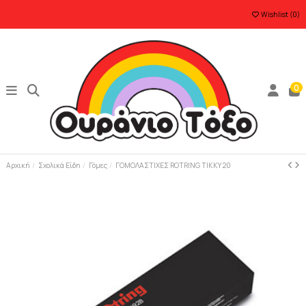
Wishlist (
0
)
0
Αρχική
Σχολικά Είδη
Γόμες
ΓΟΜΟΛΑΣΤΙΧΕΣ ROTRING TIKKY 20