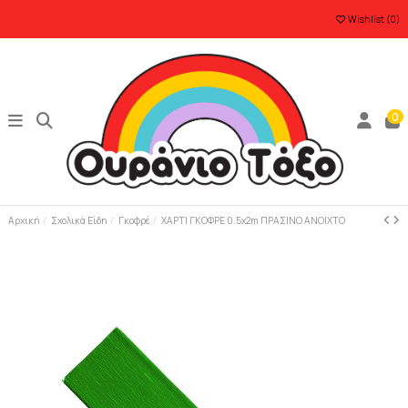
Wishlist (
0
)
0
Αρχική
Σχολικά Είδη
Γκοφρέ
ΧΑΡΤΙ ΓΚΟΦΡΕ 0.5x2m ΠΡΑΣΙΝΟ ΑΝΟΙΧΤΟ