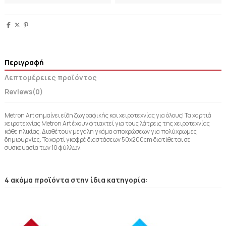
Περιγραφή
Λεπτομέρειες προϊόντος
Reviews
(0)
Metron Art σημαίνει είδη ζωγραφικής και χειροτεχνίας για όλους! Τα χαρτιά
χειροτεχνίας Metron Art έχουν φτιαχτεί για τους λάτρεις της χειροτεχνίας
κάθε ηλικίας. Διαθέτουν μεγάλη γκάμα αποχρώσεων για πολύχρωμες
δημιουργίες. Το χαρτί γκοφρέ διαστάσεων 50x200cm διατίθεται σε
συσκευασία των 10 φύλλων.
4 ακόμα προϊόντα στην ίδια κατηγορία: