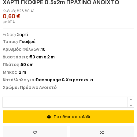
ΧΑΡΤΙ ΓΚΟΦΡΕ 0.5x2m ΠΡΑΣΙΝΟ ΑΝΟΙΧΤΟ
Κωδικός
828.80.41
0,60 €
με ΦΠΑ
Είδος:
Χαρτί
Τύπος:
Γκοφρέ
Αριθμός Φύλλων:
10
Διαστάσεις:
50 cm x 2 m
Πλάτος:
50 cm
Μήκος:
2 m
Κατάλληλο για:
Decoupage & Χειροτεχνία
Χρώμα: Πράσινο Ανοιχτό
Προσθήκη στο καλάθι