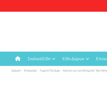
Σχολικά Είδη
Είδη Δώρων
Εποχ
Αρχική
Εποχιακά
Γιορτή Πατέρα
Κούπα για τον Μπαμπά "Νο 1 Μπ