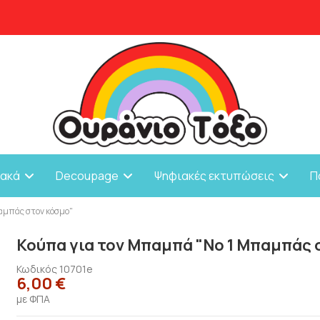
ιακά
Decoupage
Ψηφιακές εκτυπώσεις
Π
αμπάς στον κόσμο"
Κούπα για τον Μπαμπά "Νο 1 Μπαμπάς 
Κωδικός
10701e
6,00 €
με ΦΠΑ