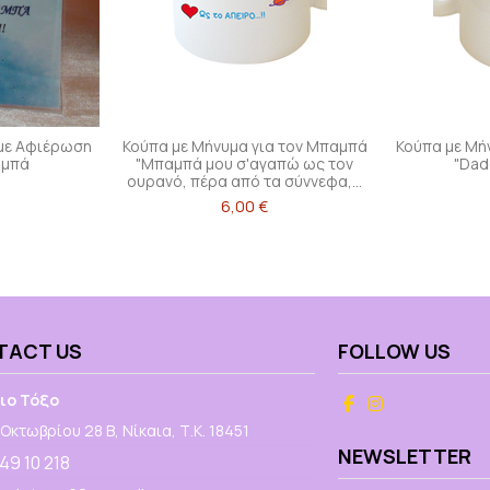
 με Αφιέρωση
Κούπα με Μήνυμα για τον Μπαμπά
Κούπα με Μή
αμπά
"Μπαμπά μου σ'αγαπώ ως τον
"Dadd
ουρανό, πέρα από τα σύννεφα,...
6,00 €
TACT US
FOLLOW US
ιο Τόξο
Οκτωβρίου 28 Β, Νίκαια, Τ.Κ. 18451
NEWSLETTER
 49 10 218