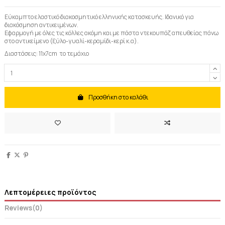
Εύκαμπτο ελαστικό διακοσμητικό ελληνικής κατασκευής. Ιδανικό για
διακόσμηση αντικειμένων.
Εφαρμογή με όλες τις κόλλες ακόμη και με πάστα ντεκουπάζ απευθείας πάνω
στο αντικείμενο (ξύλο-γυαλί-κεραμίδι-κερί κ.α).
Διαστάσεις:
11x7
cm
το τεμάχιο
Προσθήκη στο καλάθι
Λεπτομέρειες προϊόντος
Reviews
(0)