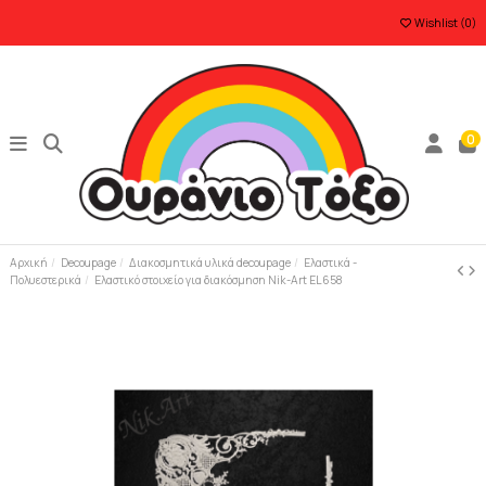
Wishlist (
0
)
0
Αρχική
Decoupage
Διακοσμητικά υλικά decoupage
Ελαστικά -
Πολυεστερικά
Ελαστικό στοιχείο για διακόσμηση Nik-Art EL658