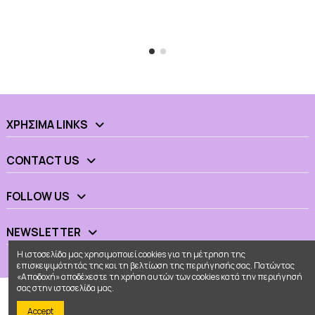
ΧΡΉΣΙΜΑ LINKS
CONTACT US
FOLLOW US
NEWSLETTER
Η ιστοσελίδα μας χρησιμοποιεί cookies για τη μέτρηση της
επισκεψιμότητάς της και τη βελτίωση της περιήγησής σας. Πατώντας
«Αποδοχή» αποδέχεστε τη χρήση αυτών των cookies κατά την περιήγησή
σας στην ιστοσελίδα μας.
Accept