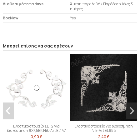
Διαθεσιμότητα days
Άμεση παραλαβή / Παράδoση 1 έως 3
ημέρες
BoxNow
Yes
Μπορεί επίσης να σας αρέσουν
Ελαστικό στοιχείο ΣΕΤ2 για
Ελαστικό στοιχείο για διακόσμηση
διακόσμηση 9Χ7,5ΕΚ Nik-Art EL147
Nik-Art EL658
0,90 €
2,40 €